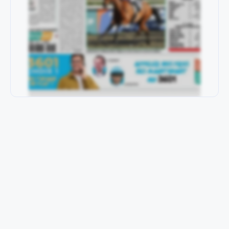
a toujours été
STOP INFO
• 20:30
Jasmin Géma : Ce bon élément est devenu beaucoup
plus sage. Les résultats