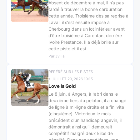
Absent de décembre à mai, il n’a pas
tardé à trouver la bonne carburation
cette année. Troisième dès sa reprise à
Laval, il s’est ensuite imposé à
Cherbourg dans un lot inférieur avant
d’être troisième à Carentan, derrière
Ivoire Prestance. Il a déjà brillé sur
cette piste et il est
Par Jvilla
REPÉRÉ SUR LES PISTES
• JUILLET 29, 2026 19:15
Love Is Gold
Le 8 juin, à Angers, à l’abri dans le
deuxième tiers du peloton, il a changé
de ligne à mi-ligne droite et a fini vite
(cinquième). Victorieux le mois
précédent d’un handicap angevin, il
démontrait ainsi qu’il demeurait
compétitif malgré deux kilos de
pénalité. Dans ces conditions, une