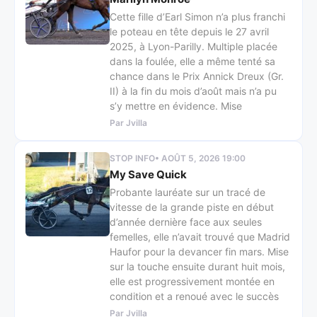
Cette fille d’Earl Simon n’a plus franchi
le poteau en tête depuis le 27 avril
2025, à Lyon-Parilly. Multiple placée
dans la foulée, elle a même tenté sa
chance dans le Prix Annick Dreux (Gr.
II) à la fin du mois d’août mais n’a pu
s’y mettre en évidence. Mise
Par Jvilla
STOP INFO
• AOÛT 5, 2026 19:00
My Save Quick
Probante lauréate sur un tracé de
vitesse de la grande piste en début
d’année dernière face aux seules
femelles, elle n’avait trouvé que Madrid
Haufor pour la devancer fin mars. Mise
sur la touche ensuite durant huit mois,
elle est progressivement montée en
condition et a renoué avec le succès
Par Jvilla