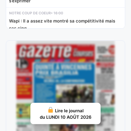
s’exprimer
NOTRE COUP DE COEUR
• 16:00
Wapi : Il a assez vite montré sa compétitivité mais
ses cinq
STOP INFO
• 16:00
Half Half : Il finissait deuxième de cette épreuve il y
a trois
L’OUTSIDER
• 20:30
Goldfield : L’été dernier, il prenait la quatrième place
d’un événement disputé
STOP INFO
• 20:30
Marharry : Révélé aux échelons justes inférieurs, il
avait fait mouche pour
Lire le journal
du LUNDI 10 AOÛT 2026
NOTRE COUP DE COEUR
• 20:30
Crowdfunding : Présenté au départ du Prix Djebel, il