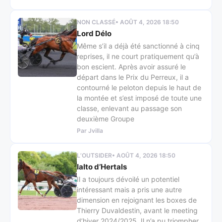
NON CLASSÉ
• AOÛT 4, 2026 18:50
Lord Délo
Même s’il a déjà été sanctionné à cinq
reprises, il ne court pratiquement qu’à
bon escient. Après avoir assuré le
départ dans le Prix du Perreux, il a
contourné le peloton depuis le haut de
la montée et s’est imposé de toute une
classe, enlevant au passage son
deuxième Groupe
Par Jvilla
L’OUTSIDER
• AOÛT 4, 2026 18:50
Ialto d’Hertals
Il a toujours dévoilé un potentiel
intéressant mais a pris une autre
dimension en rejoignant les boxes de
Thierry Duvaldestin, avant le meeting
d’hiver 2024/2025. Il n’a pu triompher