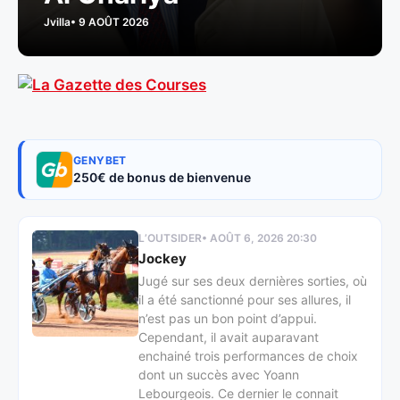
Jvilla
• 9 AOÛT 2026
GENYBET
250€ de bonus de bienvenue
L’OUTSIDER
• AOÛT 6, 2026 20:30
Jockey
Jugé sur ses deux dernières sorties, où
il a été sanctionné pour ses allures, il
n’est pas un bon point d’appui.
Cependant, il avait auparavant
enchainé trois performances de choix
dont un succès avec Yoann
Lebourgeois. Ce dernier le connait