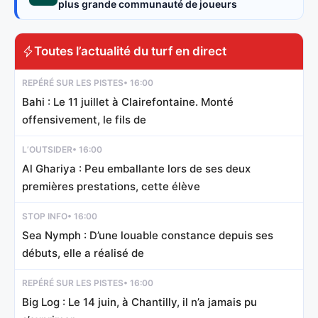
plus grande communauté de joueurs
Toutes l’actualité du turf en direct
REPÉRÉ SUR LES PISTES
• 16:00
Bahi : Le 11 juillet à Clairefontaine. Monté
offensivement, le fils de
L’OUTSIDER
• 16:00
Al Ghariya : Peu emballante lors de ses deux
premières prestations, cette élève
STOP INFO
• 16:00
Sea Nymph : D’une louable constance depuis ses
débuts, elle a réalisé de
REPÉRÉ SUR LES PISTES
• 16:00
Big Log : Le 14 juin, à Chantilly, il n’a jamais pu