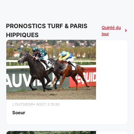
PRONOSTICS TURF & PARIS
Quinté du
jour
HIPPIQUES
L’OUTSIDER
• AOÛT 2 15:30
Soeur