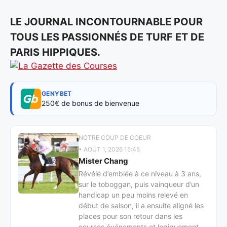
LE JOURNAL INCONTOURNABLE POUR
TOUS LES PASSIONNÉS DE TURF ET DE
PARIS HIPPIQUES.
GENYBET
250€ de bonus de bienvenue
NOTRE COUP DE COEUR
• AOÛT 1, 2026 15:45
Mister Chang
Révélé d’emblée à ce niveau à 3 ans,
sur le toboggan, puis vainqueur d’un
handicap un peu moins relevé en
début de saison, il a ensuite aligné les
places pour son retour dans les
courses événements et logiquement