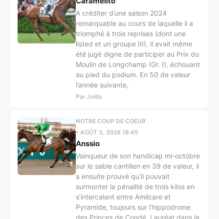
Caramelito
A créditer d’une saison 2024
remarquable au cours de laquelle il a
triomphé à trois reprises (dont une
listed et un groupe III), il avait même
été jugé digne de participer au Prix du
Moulin de Longchamp (Gr. I), échouant
au pied du podium. En 50 de valeur
l’année suivante,
Par Jvilla
NOTRE COUP DE COEUR
• AOÛT 3, 2026 18:45
Anssio
Vainqueur de son handicap mi-octobre
sur le sable cantilien en 39 de valeur, il
a ensuite prouvé qu’il pouvait
surmonter la pénalité de trois kilos en
s’intercalant entre Amilcare et
Pyramide, toujours sur l’hippodrome
des Princes de Condé. Lauréat dans la