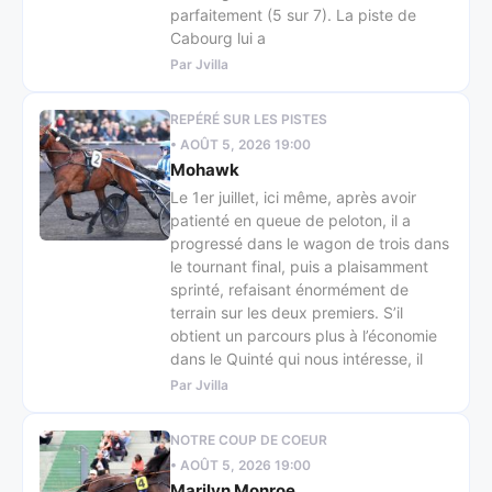
parfaitement (5 sur 7). La piste de
Cabourg lui a
Par Jvilla
REPÉRÉ SUR LES PISTES
• AOÛT 5, 2026 19:00
Mohawk
Le 1er juillet, ici même, après avoir
patienté en queue de peloton, il a
progressé dans le wagon de trois dans
le tournant final, puis a plaisamment
sprinté, refaisant énormément de
terrain sur les deux premiers. S’il
obtient un parcours plus à l’économie
dans le Quinté qui nous intéresse, il
Par Jvilla
NOTRE COUP DE COEUR
• AOÛT 5, 2026 19:00
Marilyn Monroe