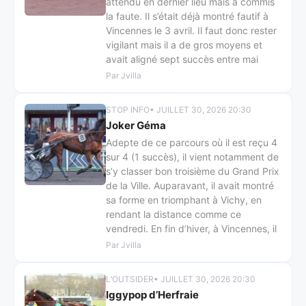
attendu en dernier lieu mais a commis
la faute. Il s’était déjà montré fautif à
Vincennes le 3 avril. Il faut donc rester
vigilant mais il a de gros moyens et
avait aligné sept succès entre mai
Par Jvilla
STOP INFO
• JUILLET 30, 2026 20:30
Joker Géma
Adepte de ce parcours où il est reçu 4
sur 4 (1 succès), il vient notamment de
s’y classer bon troisième du Grand Prix
de la Ville. Auparavant, il avait montré
sa forme en triomphant à Vichy, en
rendant la distance comme ce
vendredi. En fin d’hiver, à Vincennes, il
Par Jvilla
L’OUTSIDER
• JUILLET 30, 2026 20:30
Iggypop d’Herfraie