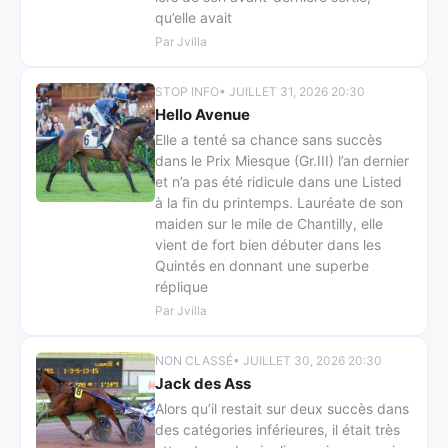
qu’elle avait
Par Jvilla
STOP INFO
• JUILLET 31, 2026 20:30
Hello Avenue
Elle a tenté sa chance sans succès
dans le Prix Miesque (Gr.III) l’an dernier
et n’a pas été ridicule dans une Listed
à la fin du printemps. Lauréate de son
maiden sur le mile de Chantilly, elle
vient de fort bien débuter dans les
Quintés en donnant une superbe
réplique
Par Jvilla
NON CLASSÉ
• JUILLET 30, 2026 20:30
Jack des Ass
Alors qu’il restait sur deux succès dans
des catégories inférieures, il était très