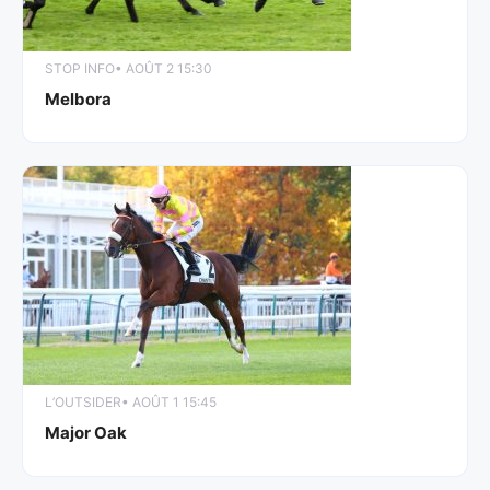
STOP INFO
• AOÛT 2 15:30
Melbora
L’OUTSIDER
• AOÛT 1 15:45
Major Oak