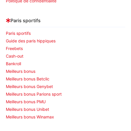
Politique de confidentialité
Paris sportifs
Paris sportifs
Guide des paris hippiques
Freebets
Cash-out
Bankroll
Meilleurs bonus
Meilleurs bonus Betclic
Meilleurs bonus Genybet
Meilleurs bonus Parions sport
Meilleurs bonus PMU
Meilleurs bonus Unibet
Meilleurs bonus Winamax