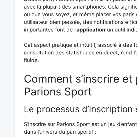
avec la plupart des smartphones. Cela signif
où que vous soyez, et même placer vos paris e
utilisateur bien pensée, des notifications eff
importantes font de l’
application
un outil ind
Cet aspect pratique et intuitif, associé à des 
consultation des statistiques en direct, rend l
fluide.
Comment s’inscrire et
Parions Sport
Le processus d’inscription 
S’inscrire sur Parions Sport est un jeu d’enfan
dans l’univers du pari sportif :