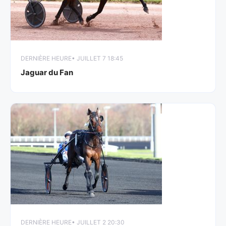
DERNIÈRE HEURE
• JUILLET 7 18:45
Jaguar du Fan
DERNIÈRE HEURE
• JUILLET 2 20:30