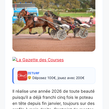
ZETURF
Déposez 100€, jouez avec 200€
Il réalise une année 2026 de toute beauté
puisqu’il a déjà franchi cinq fois le poteau
en tête depuis fin janvier, toujours sur des