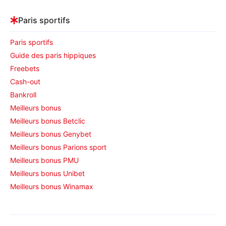
Paris sportifs
Paris sportifs
Guide des paris hippiques
Freebets
Cash-out
Bankroll
Meilleurs bonus
Meilleurs bonus Betclic
Meilleurs bonus Genybet
Meilleurs bonus Parions sport
Meilleurs bonus PMU
Meilleurs bonus Unibet
Meilleurs bonus Winamax