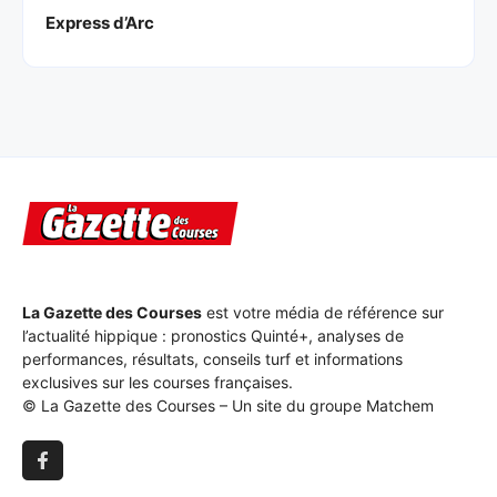
Express d’Arc
La Gazette des Courses
est votre média de référence sur
l’actualité hippique : pronostics Quinté+, analyses de
performances, résultats, conseils turf et informations
exclusives sur les courses françaises.
© La Gazette des Courses – Un site du groupe Matchem