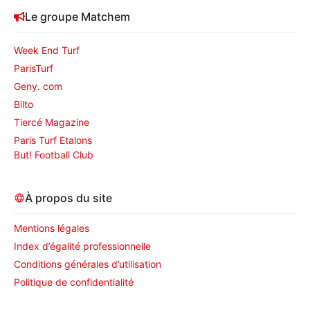
Le groupe Matchem
Week End Turf
ParisTurf
Geny. com
Bilto
Tiercé Magazine
Paris Turf Etalons
But! Football Club
À propos du site
Mentions légales
Index d’égalité professionnelle
Conditions générales d’utilisation
Politique de confidentialité