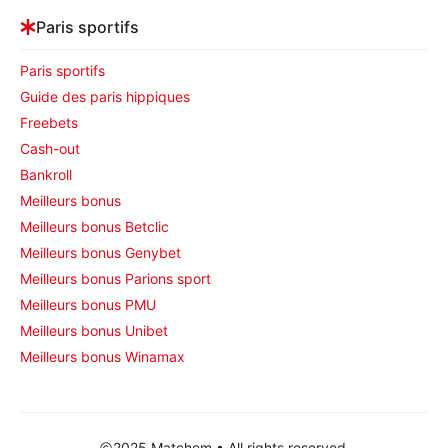
Paris sportifs
Paris sportifs
Guide des paris hippiques
Freebets
Cash-out
Bankroll
Meilleurs bonus
Meilleurs bonus Betclic
Meilleurs bonus Genybet
Meilleurs bonus Parions sport
Meilleurs bonus PMU
Meilleurs bonus Unibet
Meilleurs bonus Winamax
2025 Matchem • All rights reserved.