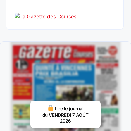
Lire le journal
du VENDREDI 7 AOÛT
2026