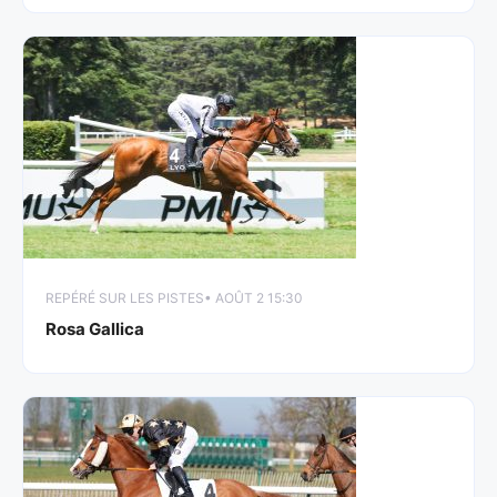
REPÉRÉ SUR LES PISTES
• AOÛT 2 15:30
Rosa Gallica