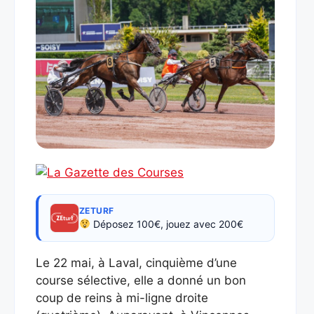
ZETURF
Déposez 100€, jouez avec 200€
Le 22 mai, à Laval, cinquième d’une
course sélective, elle a donné un bon
coup de reins à mi-ligne droite