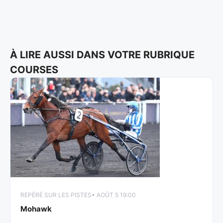
À LIRE AUSSI DANS VOTRE RUBRIQUE
COURSES
REPÉRÉ SUR LES PISTES
• AOÛT 5 19:00
Mohawk