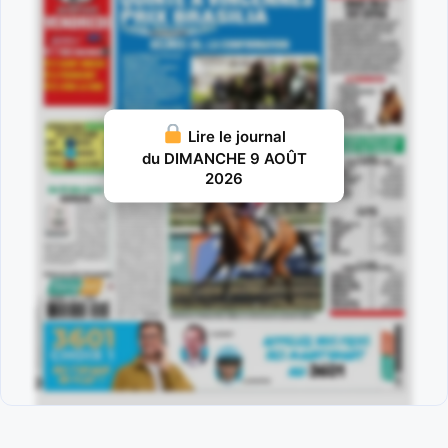
Lire le journal
du DIMANCHE 9 AOÛT
2026