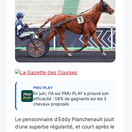
PMU PLAY
En juin, l'IA sur PMU PLAY a prouvé son
efficacité : 58% de gagnants sur les 3
chevaux proposés
Le pensionnaire d’Eddy Planchenault jouit
d’une superbe régularité, et court après le