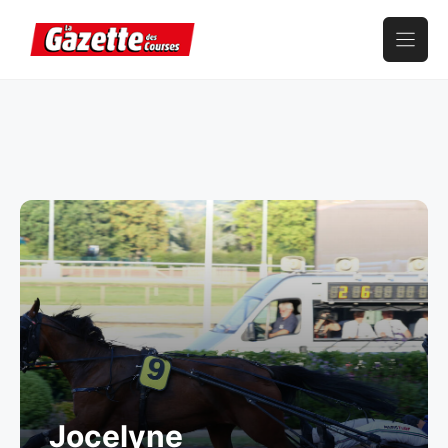
Aller
au
contenu
Jocelyne