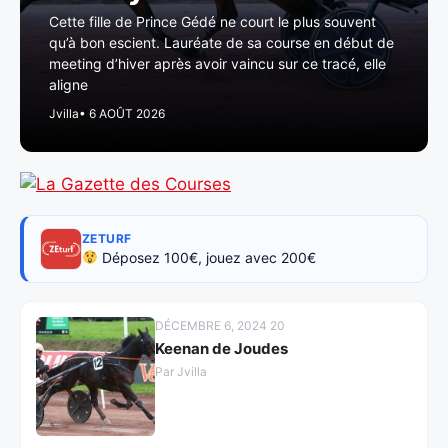
Cette fille de Prince Gédé ne court le plus souvent
qu’à bon escient. Lauréate de sa course en début de
meeting d’hiver après avoir vaincu sur ce tracé, elle
aligne
Jvilla
• 6 AOÛT 2026
ZETURF
Déposez 100€, jouez avec 200€
DÉCEMBRE 6, 2024 20
Keenan de Joudes
Par Jvilla