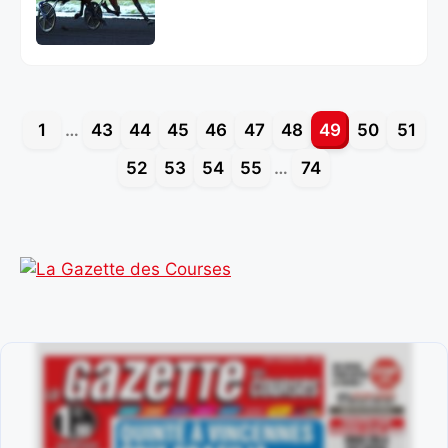
1
…
43
44
45
46
47
48
49
50
51
52
53
54
55
…
74