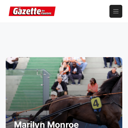
Aller
au
contenu
Marilyn Monroe