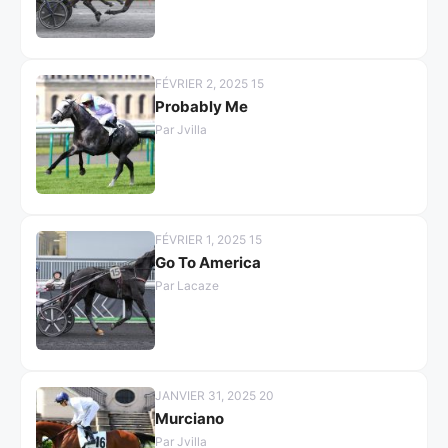
FÉVRIER 2, 2025 15
Probably Me
Par Jvilla
FÉVRIER 1, 2025 15
Go To America
Par Lacaze
JANVIER 31, 2025 20
Murciano
Par Jvilla