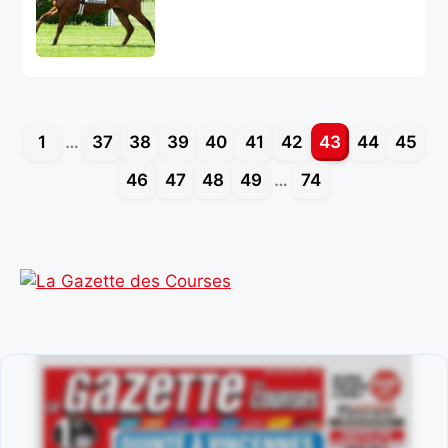
1
…
37
38
39
40
41
42
43
44
45
46
47
48
49
…
74