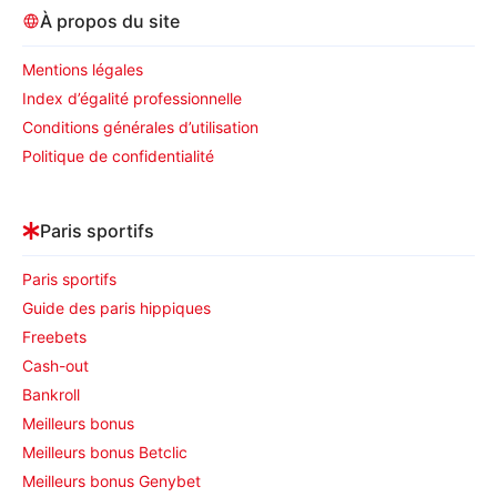
À propos du site
Mentions légales
Index d’égalité professionnelle
Conditions générales d’utilisation
Politique de confidentialité
Paris sportifs
Paris sportifs
Guide des paris hippiques
Freebets
Cash-out
Bankroll
Meilleurs bonus
Meilleurs bonus Betclic
Meilleurs bonus Genybet