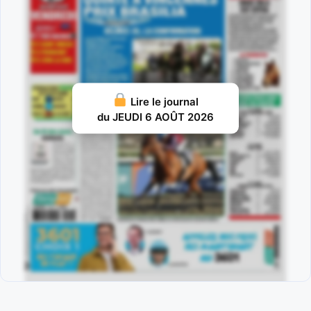
Lire le journal
du JEUDI 6 AOÛT 2026