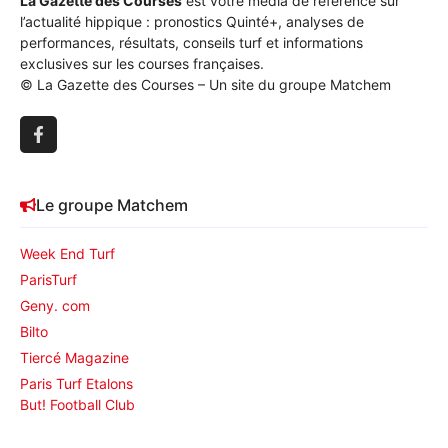
La Gazette des Courses
est votre média de référence sur
l’actualité hippique : pronostics Quinté+, analyses de
performances, résultats, conseils turf et informations
exclusives sur les courses françaises.
© La Gazette des Courses – Un site du groupe Matchem
Le groupe Matchem
Week End Turf
ParisTurf
Geny. com
Bilto
Tiercé Magazine
Paris Turf Etalons
But! Football Club