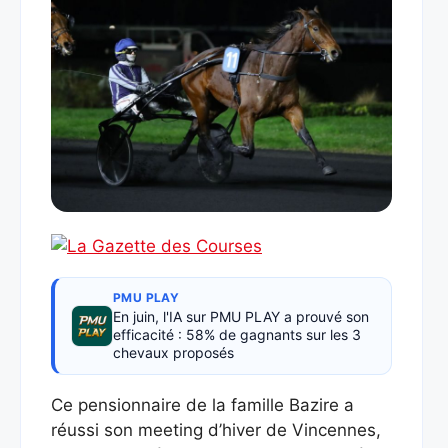
PMU PLAY
En juin, l'IA sur PMU PLAY a prouvé son
efficacité : 58% de gagnants sur les 3
chevaux proposés
Ce pensionnaire de la famille Bazire a
réussi son meeting d’hiver de Vincennes,