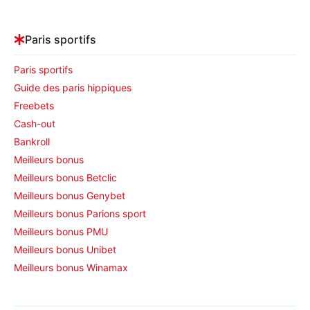
Paris sportifs
Paris sportifs
Guide des paris hippiques
Freebets
Cash-out
Bankroll
Meilleurs bonus
Meilleurs bonus Betclic
Meilleurs bonus Genybet
Meilleurs bonus Parions sport
Meilleurs bonus PMU
Meilleurs bonus Unibet
Meilleurs bonus Winamax