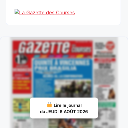
Lire le journal
du JEUDI 6 AOÛT 2026