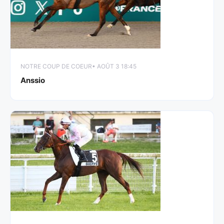
NOTRE COUP DE COEUR
• AOÛT 3 18:45
Anssio