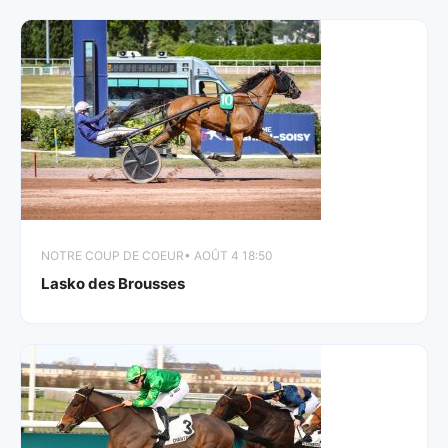
NOTRE COUP DE COEUR
• AOÛT 4 18:50
Lasko des Brousses