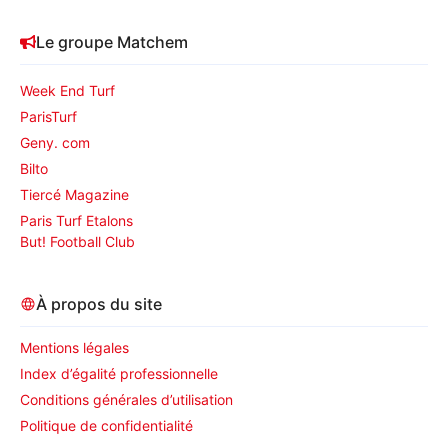
Le groupe Matchem
Week End Turf
ParisTurf
Geny. com
Bilto
Tiercé Magazine
Paris Turf Etalons
But! Football Club
À propos du site
Mentions légales
Index d’égalité professionnelle
Conditions générales d’utilisation
Politique de confidentialité