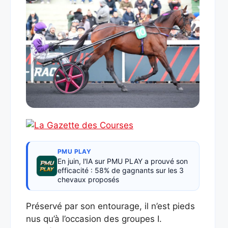
PMU PLAY
En juin, l'IA sur PMU PLAY a prouvé son
efficacité : 58% de gagnants sur les 3
chevaux proposés
Préservé par son entourage, il n’est pieds
nus qu’à l’occasion des groupes I.