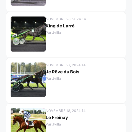
NOVEMBRE 28, 2024 14
King de Larré
Par Jvilla
NOVEMBRE 27, 2024 14
Je Rêve du Bois
Par Jvilla
NOVEMBRE 18, 2024 14
Le Freinay
Par Jvilla