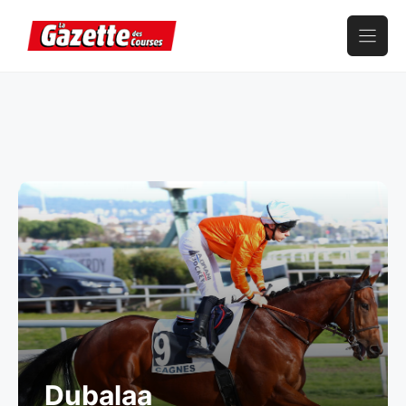
Aller
au
contenu
Dubalaa