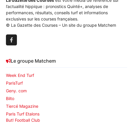
La Gazette des Courses
est votre média de référence sur
l’actualité hippique : pronostics Quinté+, analyses de
performances, résultats, conseils turf et informations
exclusives sur les courses françaises.
© La Gazette des Courses – Un site du groupe Matchem
Le groupe Matchem
Week End Turf
ParisTurf
Geny. com
Bilto
Tiercé Magazine
Paris Turf Etalons
But! Football Club