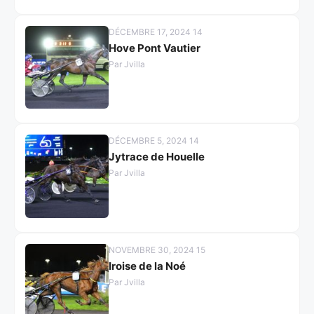
DÉCEMBRE 17, 2024 14
Hove Pont Vautier
Par Jvilla
DÉCEMBRE 5, 2024 14
Jytrace de Houelle
Par Jvilla
NOVEMBRE 30, 2024 15
Iroise de la Noé
Par Jvilla