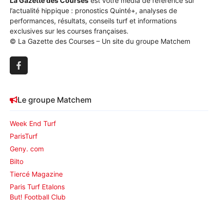
La Gazette des Courses
est votre média de référence sur
l’actualité hippique : pronostics Quinté+, analyses de
performances, résultats, conseils turf et informations
exclusives sur les courses françaises.
© La Gazette des Courses – Un site du groupe Matchem
Le groupe Matchem
Week End Turf
ParisTurf
Geny. com
Bilto
Tiercé Magazine
Paris Turf Etalons
But! Football Club