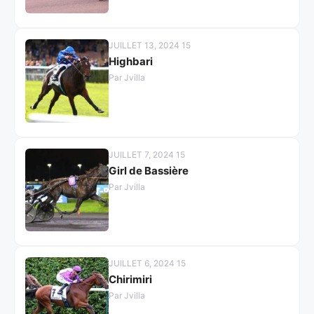
JUILLET 13, 2024 15
Highbari
Par Jvilla
JUILLET 7, 2024 15
Girl de Bassière
Par Jvilla
JUILLET 6, 2024 15
Chirimiri
Par Jvilla