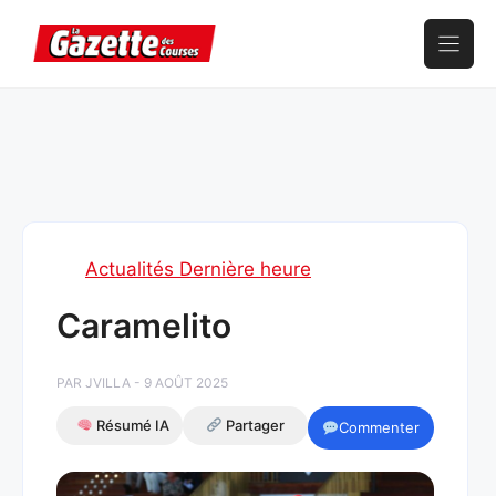
Aller
au
contenu
Actualités Dernière heure
Caramelito
PAR JVILLA - 9 AOÛT 2025
Résumé IA
Partager
Commenter