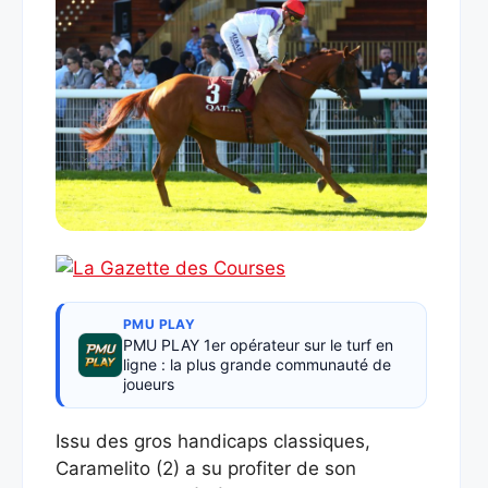
PMU PLAY
PMU PLAY 1er opérateur sur le turf en
ligne : la plus grande communauté de
joueurs
Issu des gros handicaps classiques,
Caramelito (2) a su profiter de son