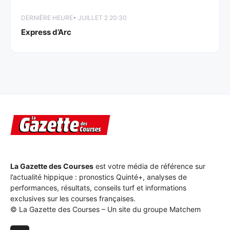
DERNIÈRE HEURE
• JUILLET 2 20:30
Express d’Arc
La Gazette des Courses
est votre média de référence sur
l’actualité hippique : pronostics Quinté+, analyses de
performances, résultats, conseils turf et informations
exclusives sur les courses françaises.
© La Gazette des Courses – Un site du groupe Matchem