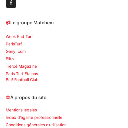
Le groupe Matchem
Week End Turf
ParisTurf
Geny. com
Bilto
Tiercé Magazine
Paris Turf Etalons
But! Football Club
À propos du site
Mentions légales
Index d’égalité professionnelle
Conditions générales d’utilisation