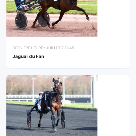
DERNIÈRE HEURE
• JUILLET 7 18:45
Jaguar du Fan