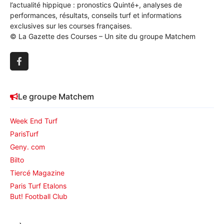
l’actualité hippique : pronostics Quinté+, analyses de
performances, résultats, conseils turf et informations
exclusives sur les courses françaises.
© La Gazette des Courses – Un site du groupe Matchem
Le groupe Matchem
Week End Turf
ParisTurf
Geny. com
Bilto
Tiercé Magazine
Paris Turf Etalons
But! Football Club