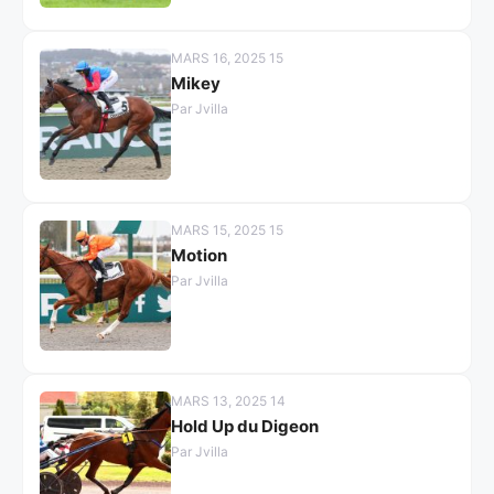
MARS 16, 2025 15
Mikey
Par Jvilla
MARS 15, 2025 15
Motion
Par Jvilla
MARS 13, 2025 14
Hold Up du Digeon
Par Jvilla