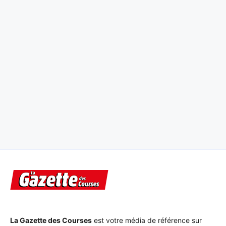
La Gazette des Courses
est votre média de référence sur