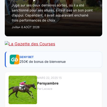
Jugé sur ses deux dernières sorties, où il a été
sanctionné pour ses allures, il n’est pas un bon point
d’appui. Cependant, il avait auparavant enchainé
trois performances de choix
Jvilla
• 6 AOÛT 2026
GENYBET
250€ de bonus de bienvenue
MARS 22, 2025 15
Persyambre
Par Lacaze