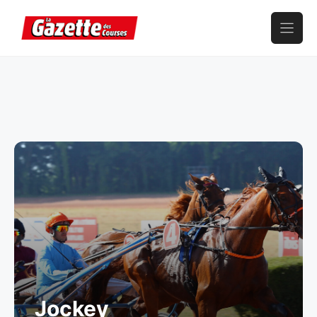
Aller
au
contenu
Jockey