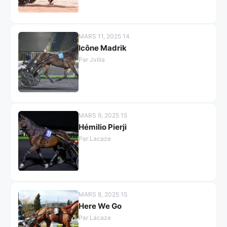
MARS 11, 2025 14
Icône Madrik
Par Jvilla
MARS 9, 2025 15
Hémilio Pierji
Par Lacaze
MARS 8, 2025 15
Here We Go
Par Lacaze