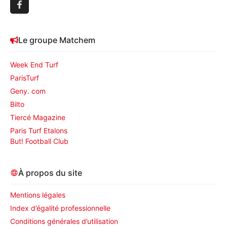
Le groupe Matchem
Week End Turf
ParisTurf
Geny. com
Bilto
Tiercé Magazine
Paris Turf Etalons
But! Football Club
À propos du site
Mentions légales
Index d’égalité professionnelle
Conditions générales d’utilisation