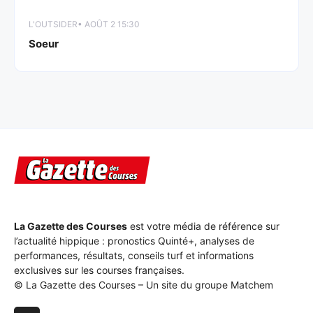
L'OUTSIDER
• AOÛT 2 15:30
Soeur
La Gazette des Courses
est votre média de référence sur
l’actualité hippique : pronostics Quinté+, analyses de
performances, résultats, conseils turf et informations
exclusives sur les courses françaises.
© La Gazette des Courses – Un site du groupe Matchem