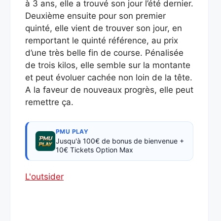
à 3 ans, elle a trouvé son jour l’été dernier.
Deuxième ensuite pour son premier
quinté, elle vient de trouver son jour, en
remportant le quinté référence, au prix
d’une très belle fin de course. Pénalisée
de trois kilos, elle semble sur la montante
et peut évoluer cachée non loin de la tête.
A la faveur de nouveaux progrès, elle peut
remettre ça.
PMU PLAY
Jusqu'à 100€ de bonus de bienvenue +
10€ Tickets Option Max
L'outsider