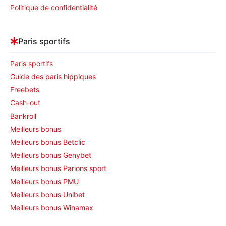
Politique de confidentialité
Paris sportifs
Paris sportifs
Guide des paris hippiques
Freebets
Cash-out
Bankroll
Meilleurs bonus
Meilleurs bonus Betclic
Meilleurs bonus Genybet
Meilleurs bonus Parions sport
Meilleurs bonus PMU
Meilleurs bonus Unibet
Meilleurs bonus Winamax