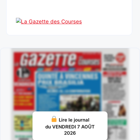
Lire le journal
du VENDREDI 7 AOÛT
2026