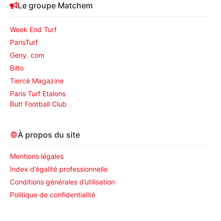
Le groupe Matchem
Week End Turf
ParisTurf
Geny. com
Bilto
Tiercé Magazine
Paris Turf Etalons
But! Football Club
À propos du site
Mentions légales
Index d’égalité professionnelle
Conditions générales d’utilisation
Politique de confidentialité