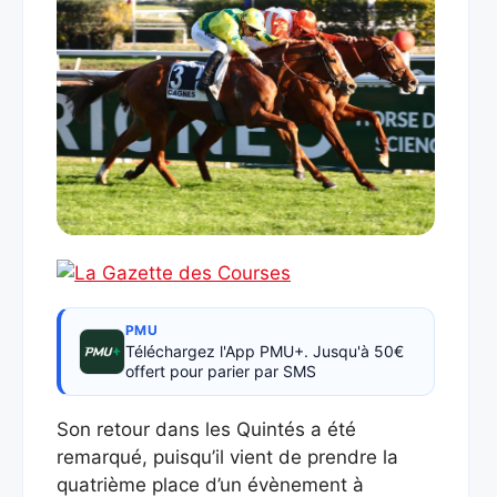
PMU
Téléchargez l'App PMU+. Jusqu'à 50€
offert pour parier par SMS
Son retour dans les Quintés a été
remarqué, puisqu’il vient de prendre la
quatrième place d’un évènement à