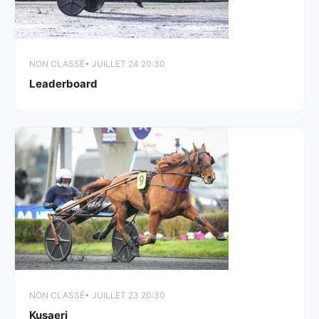
NON CLASSÉ
• JUILLET 24 20:30
Leaderboard
NON CLASSÉ
• JUILLET 23 20:30
Kusaeri