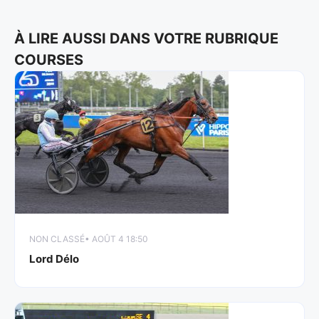
À LIRE AUSSI DANS VOTRE RUBRIQUE
COURSES
NON CLASSÉ
• AOÛT 4 18:50
Lord Délo