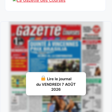
Lire le journal
du VENDREDI 7 AOÛT
2026