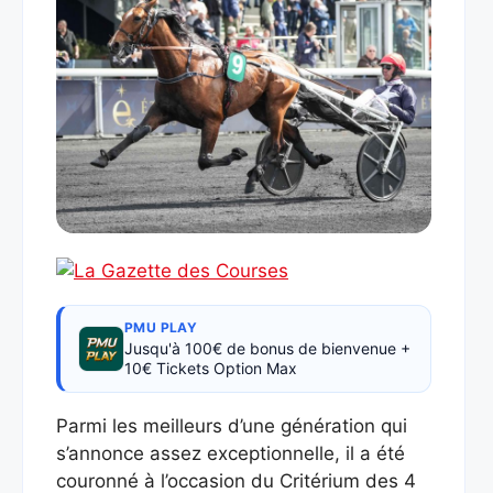
PMU PLAY
Jusqu'à 100€ de bonus de bienvenue +
10€ Tickets Option Max
Parmi les meilleurs d’une génération qui
s’annonce assez exceptionnelle, il a été
couronné à l’occasion du Critérium des 4