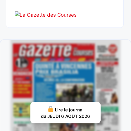
Lire le journal
du JEUDI 6 AOÛT 2026