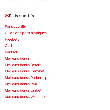
Paris sportifs
Paris sportifs
Guide des paris hippiques
Freebets
Cash-out
Bankroll
Meilleurs bonus
Meilleurs bonus Betclic
Meilleurs bonus Genybet
Meilleurs bonus Parions sport
Meilleurs bonus PMU
Meilleurs bonus Unibet
Meilleurs bonus Winamax