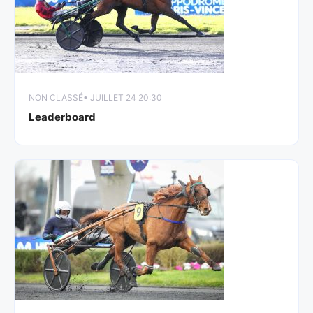
NON CLASSÉ
• JUILLET 24 20:30
Leaderboard