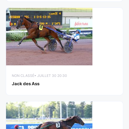
NON CLASSÉ
• JUILLET 30 20:30
Jack des Ass