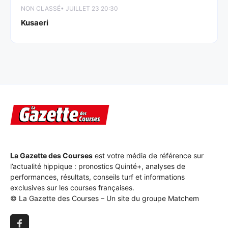
NON CLASSÉ
• JUILLET 23 20:30
Kusaeri
La Gazette des Courses
est votre média de référence sur
l’actualité hippique : pronostics Quinté+, analyses de
performances, résultats, conseils turf et informations
exclusives sur les courses françaises.
© La Gazette des Courses – Un site du groupe Matchem