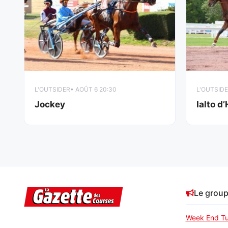
L'OUTSIDER
• AOÛT 6 20:30
L'OUTSID
Jockey
Ialto d
Le grou
Week End Tu