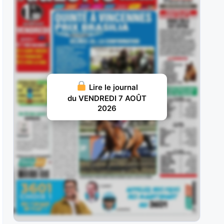
carrière en France,
JUILLET 30, 2026 20
Iggypop d’Herfraie : Absent de décembre à mai,
il n’a pas tardé à
JUILLET 28, 2026 18
Jolivert du Gers : Ce fils de Bold Eagle est une
Lire le journal
véritable rente pour
du VENDREDI 7 AOÛT
2026
JUILLET 26, 2026 16
Charmino : Troisième de cette épreuve en 2024
en valeur 61, il
JUILLET 25, 2026 15
Nolito : Dans sa jeunesse, il a montré qu’il avait
le niveau
JUILLET 20, 2026 19
Selvo : 3 SelvoAprès un début de carrière en