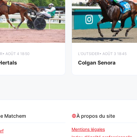
ER
• AOÛT 4 18:50
L'OUTSIDER
• AOÛT 3 18:45
’Hertals
Colgan Senora
pe Matchem
À propos du site
Mentions légales
rf