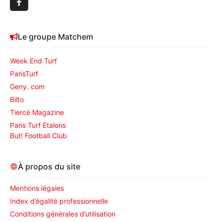
Le groupe Matchem
Week End Turf
ParisTurf
Geny. com
Bilto
Tiercé Magazine
Paris Turf Etalons
But! Football Club
À propos du site
Mentions légales
Index d’égalité professionnelle
Conditions générales d’utilisation