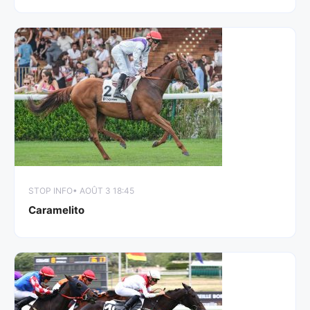
STOP INFO
• AOÛT 3 18:45
Caramelito