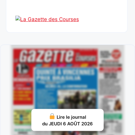
Lire le journal
du JEUDI 6 AOÛT 2026