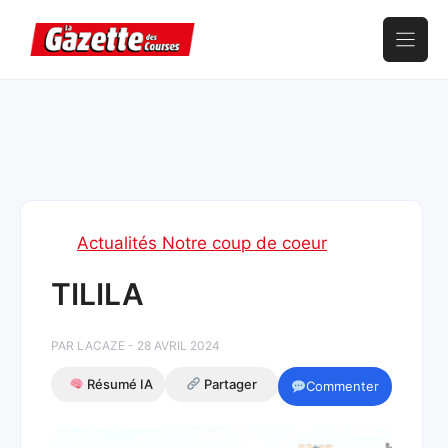
Aller
au
contenu
Actualités Notre coup de coeur
TILILA
PAR LACAZE - 28 AVRIL 2024
Résumé IA
Partager
Commenter