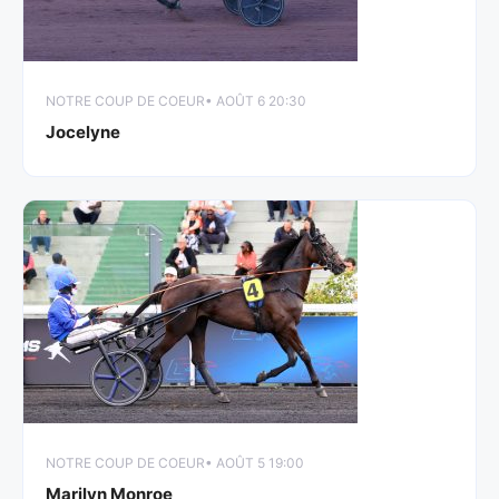
NOTRE COUP DE COEUR
• AOÛT 6 20:30
Jocelyne
NOTRE COUP DE COEUR
• AOÛT 5 19:00
Marilyn Monroe