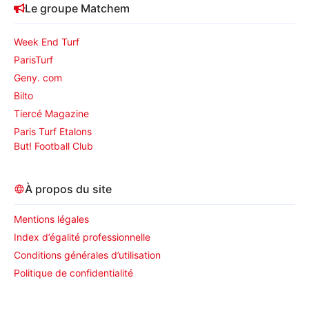
Le groupe Matchem
Week End Turf
ParisTurf
Geny. com
Bilto
Tiercé Magazine
Paris Turf Etalons
But! Football Club
À propos du site
Mentions légales
Index d’égalité professionnelle
Conditions générales d’utilisation
Politique de confidentialité