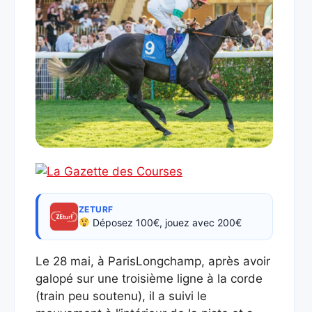
ZETURF
Déposez 100€, jouez avec 200€
Le 28 mai, à ParisLongchamp, après avoir
galopé sur une troisième ligne à la corde
(train peu soutenu), il a suivi le