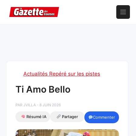
Aller
au
contenu
Actualités Repéré sur les pistes
Ti Amo Bello
PAR JVILLA - 8 JUIN 2026
Résumé IA
Partager
Commenter