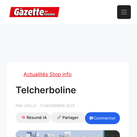
Aller
au
contenu
Actualités Stop info
Telcherboline
PAR JVILLA - 12 NOVEMBRE 2025
Résumé IA
Partager
Commenter