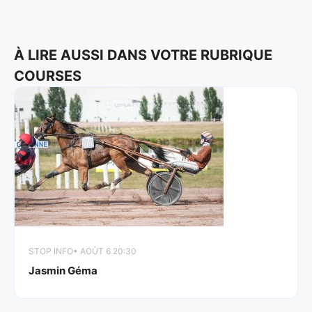
À LIRE AUSSI DANS VOTRE RUBRIQUE
COURSES
STOP INFO
• AOÛT 6 20:30
Jasmin Géma