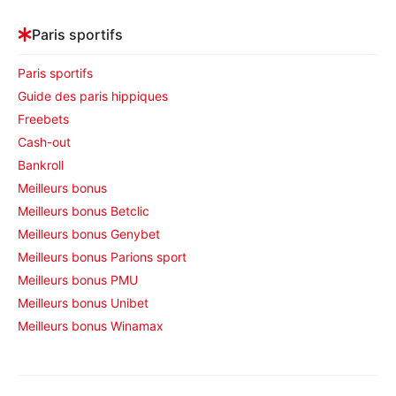
Paris sportifs
Paris sportifs
Guide des paris hippiques
Freebets
Cash-out
Bankroll
Meilleurs bonus
Meilleurs bonus Betclic
Meilleurs bonus Genybet
Meilleurs bonus Parions sport
Meilleurs bonus PMU
Meilleurs bonus Unibet
Meilleurs bonus Winamax