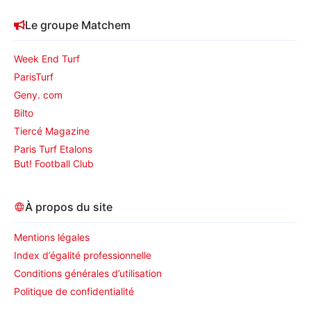
Le groupe Matchem
Week End Turf
ParisTurf
Geny. com
Bilto
Tiercé Magazine
Paris Turf Etalons
But! Football Club
À propos du site
Mentions légales
Index d’égalité professionnelle
Conditions générales d’utilisation
Politique de confidentialité