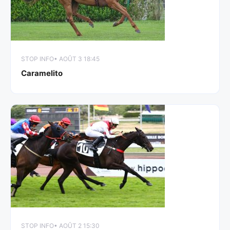
STOP INFO
• AOÛT 3 18:45
Caramelito
STOP INFO
• AOÛT 2 15:30