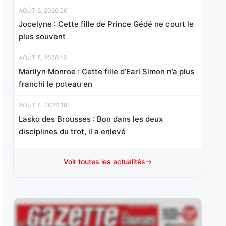
AOÛT 6, 2026 20
Jocelyne : Cette fille de Prince Gédé ne court le
plus souvent
AOÛT 5, 2026 19
Marilyn Monroe : Cette fille d’Earl Simon n’a plus
franchi le poteau en
AOÛT 4, 2026 18
Lasko des Brousses : Bon dans les deux
disciplines du trot, il a enlevé
AOÛT 3, 2026 18
Voir toutes les actualités
Anssio : Vainqueur de son handicap mi-octobre
sur le sable cantilien en
AOÛT 1, 2026 15
Mister Chang : Révélé d’emblée à ce niveau à 3