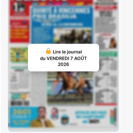
ans, sur le
JUILLET 31, 2026 20
Nelliedonado : Programmée pour les handicaps,
elle a débuté par une probante
JUILLET 29, 2026 19
Ram Sea : Acheté aux ventes au prix fort en vue
Lire le journal
d’une carrière
du VENDREDI 7 AOÛT
2026
JUILLET 28, 2026 18
Ivrig Viking : Vainqueur de semi-classique sous
la selle pour le compte de
JUILLET 26, 2026 16
Vol d’Argent : Façonné pour les handicaps, il y a
fait preuve d’une
JUILLET 25, 2026 15
Britania : Deuxième d’un maiden à La Teste puis