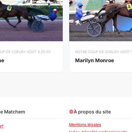
UP DE COEUR
• AOÛT 6 20:30
NOTRE COUP DE COEUR
• AOÛT 
ne
Marilyn Monroe
pe Matchem
À propos du site
Mentions légales
rf