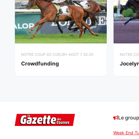
NOTRE COUP DE COEUR
• AOÛT 7 20:30
NOTRE CO
Crowdfunding
Jocely
Le grou
Week End Tu