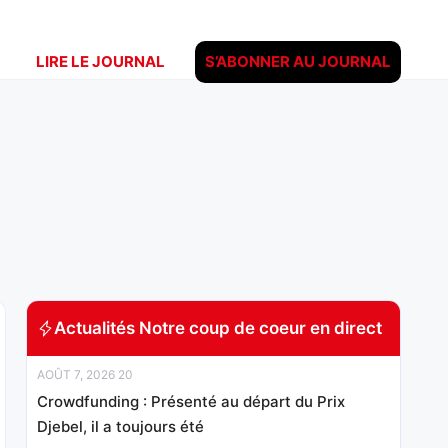
LIRE LE JOURNAL
S’ABONNER AU JOURNAL
Actualités Notre coup de coeur en direct
AOÛT 7, 2026 20
Crowdfunding : Présenté au départ du Prix
Djebel, il a toujours été