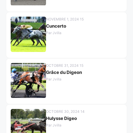
NOVEMBRE 1, 2024 15
Cuncerto
Par Jvilla
OCTOBRE 31, 2024 15
Grâce du Digeon
Par Jvilla
OCTOBRE 30, 2024 14
Hulysse Digeo
Par Jvilla