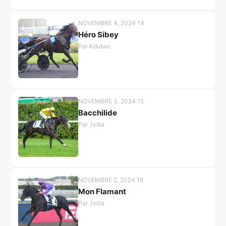
NOVEMBRE 4, 2024 14
Héro Sibey
Par Kdubuc
NOVEMBRE 3, 2024 15
Bacchilide
Par Jvilla
NOVEMBRE 2, 2024 15
Mon Flamant
Par Jvilla