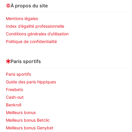
À propos du site
Mentions légales
Index d’égalité professionnelle
Conditions générales d’utilisation
Politique de confidentialité
Paris sportifs
Paris sportifs
Guide des paris hippiques
Freebets
Cash-out
Bankroll
Meilleurs bonus
Meilleurs bonus Betclic
Meilleurs bonus Genybet