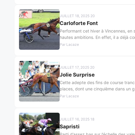
JUILLET 18, 2025 20
Carloforte Font
Performant cet hiver à Vincennes, en si
hautes ambitions. En effet, il a déjà c
Par Lacaze
JUILLET 17, 2025 20
Jolie Surprise
Cette adepte des fins de course tranch
places, dont une cinquième dans un gr
Par Lacaze
JUILLET 16, 2025 18
Sapristi
Parti d’assez bas sur l’échelle des valeu