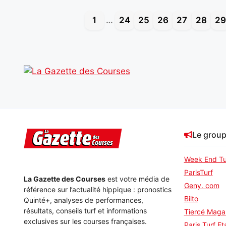
1
…
24
25
26
27
28
29
Le grou
Week End Tu
ParisTurf
La Gazette des Courses
est votre média de
Geny. com
référence sur l’actualité hippique : pronostics
Bilto
Quinté+, analyses de performances,
résultats, conseils turf et informations
Tiercé Maga
exclusives sur les courses françaises.
Paris Turf Et