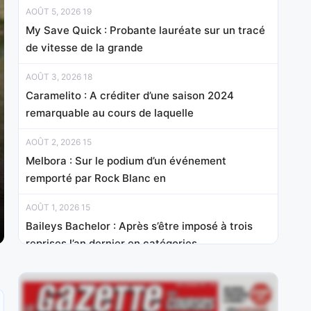
AOÛT 5, 2026 19
My Save Quick : Probante lauréate sur un tracé
de vitesse de la grande
AOÛT 3, 2026 18
Caramelito : A créditer d’une saison 2024
remarquable au cours de laquelle
AOÛT 2, 2026 15
Melbora : Sur le podium d’un événement
remporté par Rock Blanc en
AOÛT 1, 2026 15
Baileys Bachelor : Après s’être imposé à trois
reprises l’an dernier en catégories
JUILLET 31, 2026 20
Hello Avenue : Elle a tenté sa chance sans
succès dans le Prix