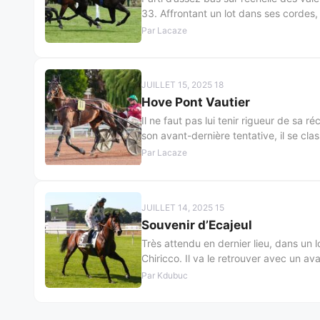
33. Affrontant un lot dans ses cordes, 
Par Lacaze
JUILLET 15, 2025 18
Hove Pont Vautier
Il ne faut pas lui tenir rigueur de sa r
son avant-dernière tentative, il se cla
Par Lacaze
JUILLET 14, 2025 15
Souvenir d’Ecajeul
Très attendu en dernier lieu, dans un 
Chiricco. Il va le retrouver avec un a
Par Kdubuc