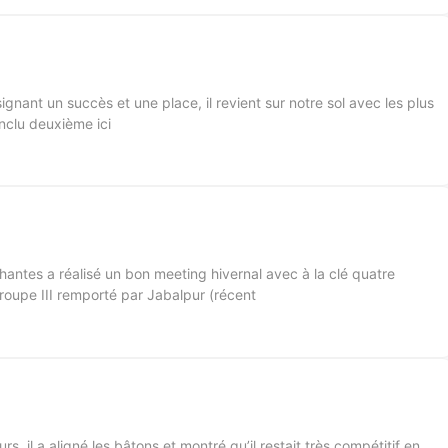
gnant un succès et une place, il revient sur notre sol avec les plus
onclu deuxième ici
antes a réalisé un bon meeting hivernal avec à la clé quatre
oupe III remporté par Jabalpur (récent
rs, il a aligné les bâtons et montré qu’il restait très compétitif en