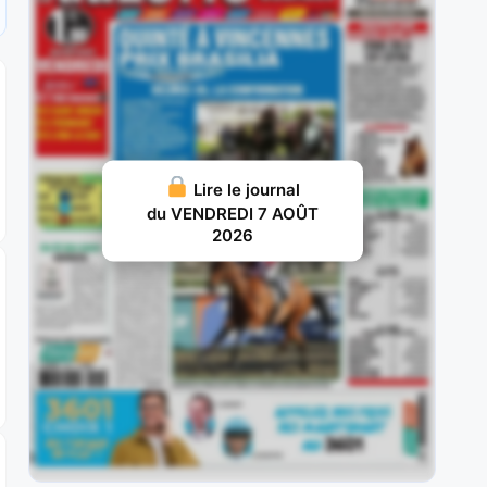
JUILLET 30, 2026 20
Joker Géma : Adepte de ce parcours où il est
reçu 4 sur
JUILLET 29, 2026 19
Tamyz : Il a échoué aux portes des places lors
Lire le journal
de son
du VENDREDI 7 AOÛT
2026
JUILLET 28, 2026 18
Jizou d’Etang : Exclusivement droitier en début
de carrière, il avait aligné les
JUILLET 27, 2026 18
Harper : Il avait réalisé un deuxième semestre
2022 de toute beauté,
JUILLET 26, 2026 16
Winteriscoming : Rapidement hissé au niveau