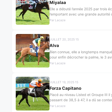
Miyalaa
Elle a débuté l’année 2025 par trois éc
l’emportant avec une grande autorité 
Par Lacaze
JUILLET 20, 2025 15
Alva
Bien connue, elle a longtemps manqué 
pour enfin décrocher la palme, le 3 avr
Par Lacaze
JUILLET 19, 2025 15
Forza Capitano
Placé au niveau Listed et Groupe III i
passant de 38,5 à 47, il a dû se conte
Par Lacaze