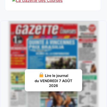
Lire le journal
du VENDREDI 7 AOÛT
2026