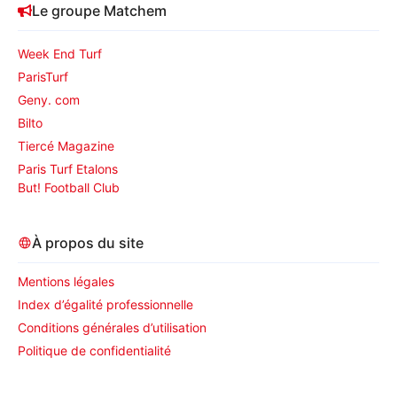
Le groupe Matchem
Week End Turf
ParisTurf
Geny. com
Bilto
Tiercé Magazine
Paris Turf Etalons
But! Football Club
À propos du site
Mentions légales
Index d’égalité professionnelle
Conditions générales d’utilisation
Politique de confidentialité