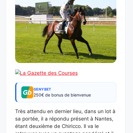
GENYBET
250€ de bonus de bienvenue
Très attendu en dernier lieu, dans un lot à
sa portée, il a répondu présent à Nantes,
étant deuxième de Chiricco. Il va le