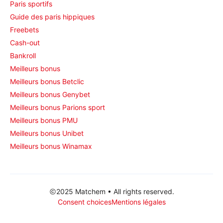
Paris sportifs
Guide des paris hippiques
Freebets
Cash-out
Bankroll
Meilleurs bonus
Meilleurs bonus Betclic
Meilleurs bonus Genybet
Meilleurs bonus Parions sport
Meilleurs bonus PMU
Meilleurs bonus Unibet
Meilleurs bonus Winamax
2025 Matchem • All rights reserved.
Consent choices
Mentions légales