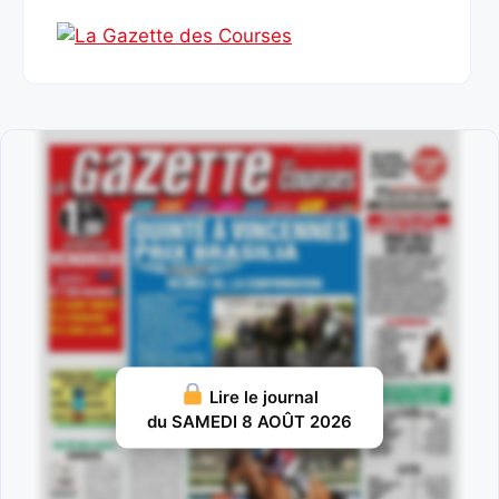
Lire le journal
du SAMEDI 8 AOÛT 2026