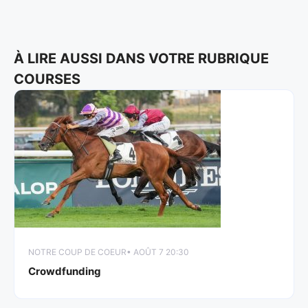
À LIRE AUSSI DANS VOTRE RUBRIQUE
COURSES
NOTRE COUP DE COEUR
• AOÛT 7 20:30
Crowdfunding