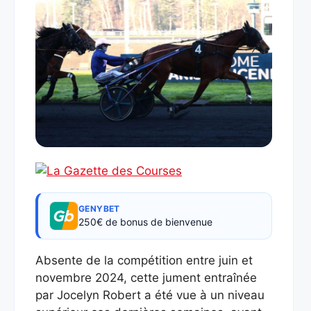
GENYBET
250€ de bonus de bienvenue
Absente de la compétition entre juin et
novembre 2024, cette jument entraînée
par Jocelyn Robert a été vue à un niveau