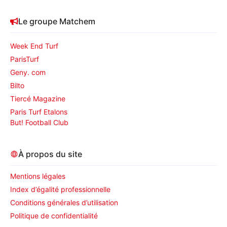
Le groupe Matchem
Week End Turf
ParisTurf
Geny. com
Bilto
Tiercé Magazine
Paris Turf Etalons
But! Football Club
À propos du site
Mentions légales
Index d’égalité professionnelle
Conditions générales d’utilisation
Politique de confidentialité