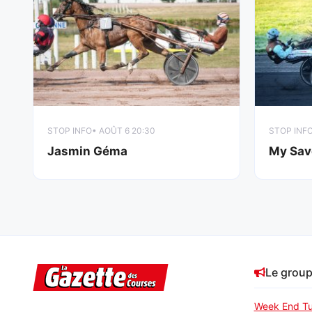
STOP INFO
• AOÛT 6 20:30
STOP INF
Jasmin Géma
My Sav
Le grou
Week End Tu