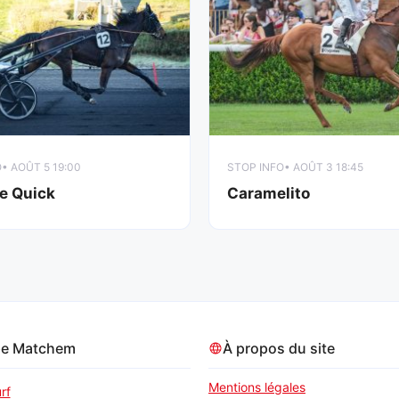
O
• AOÛT 5 19:00
STOP INFO
• AOÛT 3 18:45
e Quick
Caramelito
pe Matchem
À propos du site
Mentions légales
rf