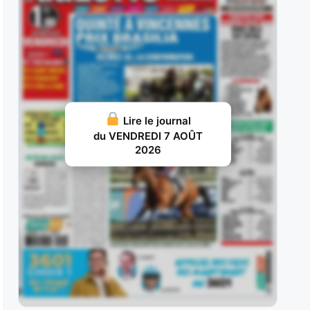
succès dans le Prix
JUILLET 30, 2026 20
Joker Géma : Adepte de ce parcours où il est
reçu 4 sur
JUILLET 29, 2026 19
Tamyz : Il a échoué aux portes des places lors
Lire le journal
de son
du VENDREDI 7 AOÛT
2026
JUILLET 28, 2026 18
Jizou d’Etang : Exclusivement droitier en début
de carrière, il avait aligné les
JUILLET 27, 2026 18
Harper : Il avait réalisé un deuxième semestre
2022 de toute beauté,
JUILLET 26, 2026 16
Winteriscoming : Rapidement hissé au niveau