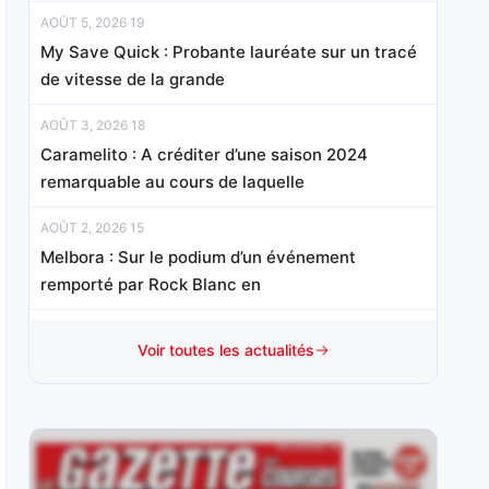
AOÛT 5, 2026 19
My Save Quick : Probante lauréate sur un tracé
de vitesse de la grande
AOÛT 3, 2026 18
Caramelito : A créditer d’une saison 2024
remarquable au cours de laquelle
AOÛT 2, 2026 15
Melbora : Sur le podium d’un événement
remporté par Rock Blanc en
AOÛT 1, 2026 15
Voir toutes les actualités
Baileys Bachelor : Après s’être imposé à trois
reprises l’an dernier en catégories
JUILLET 31, 2026 20
Hello Avenue : Elle a tenté sa chance sans