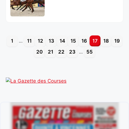
1
…
11
12
13
14
15
16
17
18
19
20
21
22
23
…
55