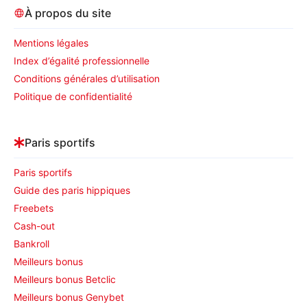
À propos du site
Mentions légales
Index d’égalité professionnelle
Conditions générales d’utilisation
Politique de confidentialité
Paris sportifs
Paris sportifs
Guide des paris hippiques
Freebets
Cash-out
Bankroll
Meilleurs bonus
Meilleurs bonus Betclic
Meilleurs bonus Genybet