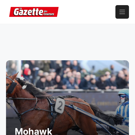
Aller
au
contenu
Mohawk