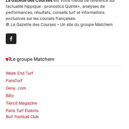
La Gazette des Courses
est votre média de référence sur
l’actualité hippique : pronostics Quinté+, analyses de
performances, résultats, conseils turf et informations
exclusives sur les courses françaises.
© La Gazette des Courses – Un site du groupe Matchem
Le groupe Matchem
Week End Turf
ParisTurf
Geny. com
Bilto
Tiercé Magazine
Paris Turf Etalons
But! Football Club