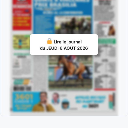
Lire le journal
du JEUDI 6 AOÛT 2026