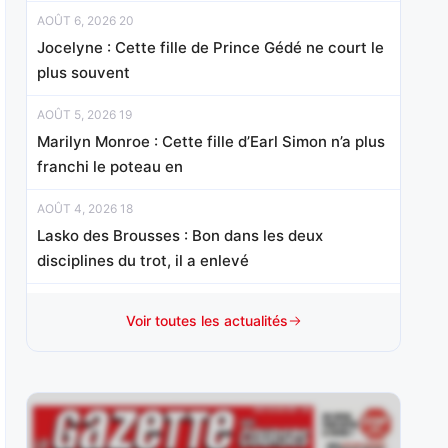
AOÛT 6, 2026 20
Jocelyne : Cette fille de Prince Gédé ne court le
plus souvent
AOÛT 5, 2026 19
Marilyn Monroe : Cette fille d’Earl Simon n’a plus
franchi le poteau en
AOÛT 4, 2026 18
Lasko des Brousses : Bon dans les deux
disciplines du trot, il a enlevé
AOÛT 3, 2026 18
Voir toutes les actualités
Anssio : Vainqueur de son handicap mi-octobre
sur le sable cantilien en
AOÛT 1, 2026 15
Mister Chang : Révélé d’emblée à ce niveau à 3