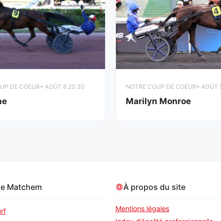
UP DE COEUR
• AOÛT 6 20:30
NOTRE COUP DE COEUR
• AOÛT 
ne
Marilyn Monroe
pe Matchem
À propos du site
Mentions légales
rf