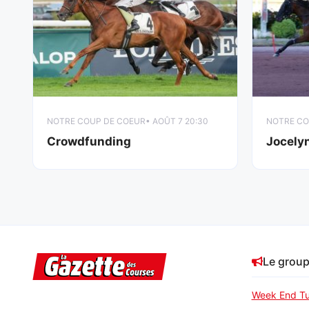
NOTRE COUP DE COEUR
• AOÛT 7 20:30
NOTRE CO
Crowdfunding
Jocely
Le grou
Week End Tu