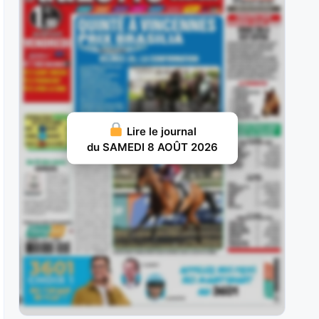
ans, sur le
JUILLET 31, 2026 20
Nelliedonado : Programmée pour les handicaps,
elle a débuté par une probante
JUILLET 29, 2026 19
Ram Sea : Acheté aux ventes au prix fort en vue
Lire le journal
d’une carrière
du SAMEDI 8 AOÛT 2026
JUILLET 28, 2026 18
Ivrig Viking : Vainqueur de semi-classique sous
la selle pour le compte de
JUILLET 26, 2026 16
Vol d’Argent : Façonné pour les handicaps, il y a
fait preuve d’une
JUILLET 25, 2026 15
Britania : Deuxième d’un maiden à La Teste puis