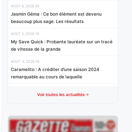
AOÛT 6, 2026 20
Jasmin Géma : Ce bon élément est devenu
beaucoup plus sage. Les résultats
AOÛT 5, 2026 19
My Save Quick : Probante lauréate sur un tracé
de vitesse de la grande
AOÛT 3, 2026 18
Caramelito : A créditer d’une saison 2024
remarquable au cours de laquelle
AOÛT 2, 2026 15
Voir toutes les actualités
Melbora : Sur le podium d’un événement
remporté par Rock Blanc en
AOÛT 1, 2026 15
Baileys Bachelor : Après s’être imposé à trois