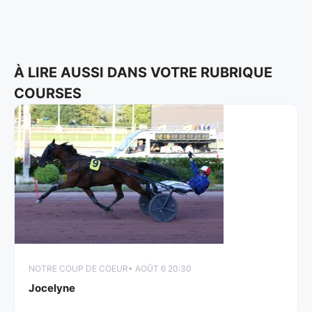
À LIRE AUSSI DANS VOTRE RUBRIQUE
COURSES
NOTRE COUP DE COEUR
• AOÛT 6 20:30
Jocelyne