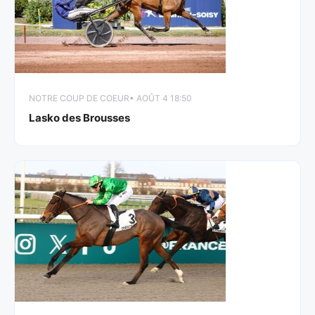
NOTRE COUP DE COEUR
• AOÛT 4 18:50
Lasko des Brousses