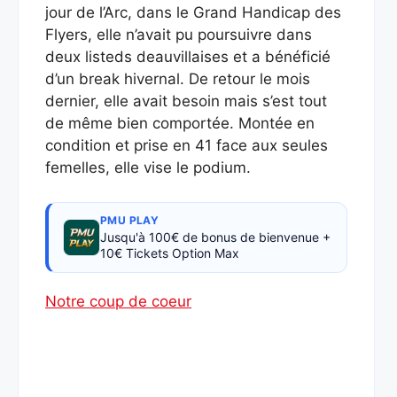
jour de l’Arc, dans le Grand Handicap des
Flyers, elle n’avait pu poursuivre dans
deux listeds deauvillaises et a bénéficié
d’un break hivernal. De retour le mois
dernier, elle avait besoin mais s’est tout
de même bien comportée. Montée en
condition et prise en 41 face aux seules
femelles, elle vise le podium.
PMU PLAY
Jusqu'à 100€ de bonus de bienvenue +
10€ Tickets Option Max
Notre coup de coeur