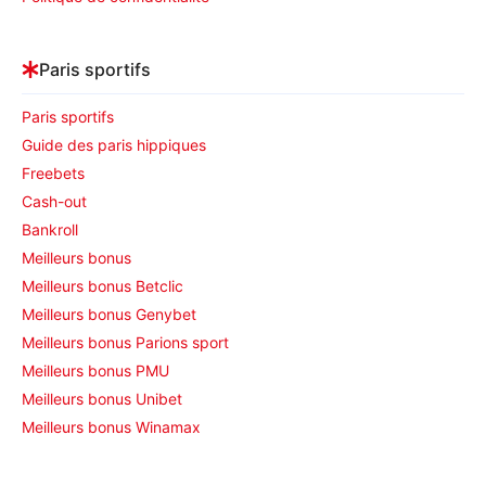
Paris sportifs
Paris sportifs
Guide des paris hippiques
Freebets
Cash-out
Bankroll
Meilleurs bonus
Meilleurs bonus Betclic
Meilleurs bonus Genybet
Meilleurs bonus Parions sport
Meilleurs bonus PMU
Meilleurs bonus Unibet
Meilleurs bonus Winamax