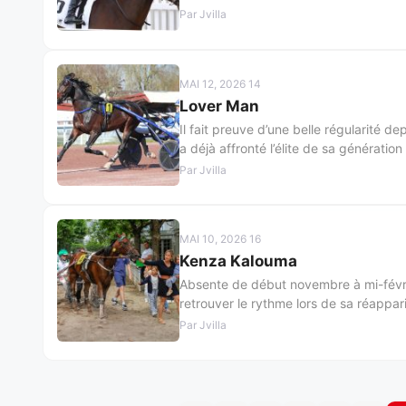
Par Jvilla
MAI 12, 2026 14
Lover Man
Il fait preuve d’une belle régularité d
a déjà affronté l’élite de sa génératio
Par Jvilla
MAI 10, 2026 16
Kenza Kalouma
Absente de début novembre à mi-févrie
retrouver le rythme lors de sa réapparit
Par Jvilla