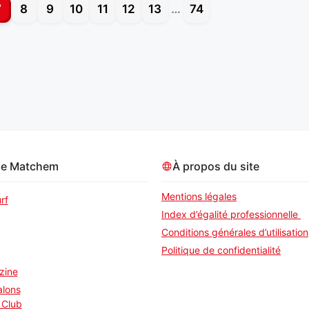
7
8
9
10
11
12
13
…
74
pe Matchem
À propos du site
Mentions légales
rf
Index d’égalité professionnelle
Conditions générales d’utilisation
Politique de confidentialité
zine
alons
 Club