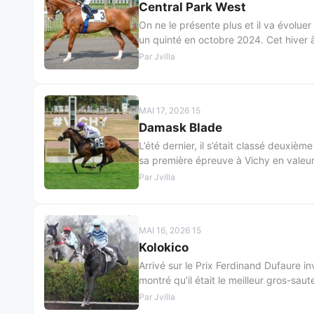
Central Park West
On ne le présente plus et il va évoluer 
un quinté en octobre 2024. Cet hiver à
Par Jvilla
MAI 17, 2026 15
Damask Blade
L’été dernier, il s’était classé deuxiè
sa première épreuve à Vichy en valeur 3
Par Jvilla
MAI 16, 2026 15
Kolokico
Arrivé sur le Prix Ferdinand Dufaure inv
montré qu’il était le meilleur gros-sa
Par Jvilla