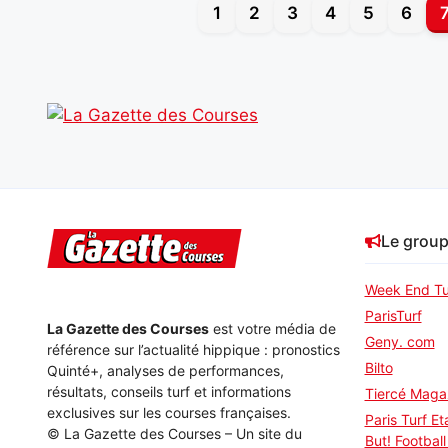
1
2
3
4
5
6
Le grou
Week End Tu
ParisTurf
La Gazette des Courses
est votre média de
Geny. com
référence sur l’actualité hippique : pronostics
Bilto
Quinté+, analyses de performances,
résultats, conseils turf et informations
Tiercé Maga
exclusives sur les courses françaises.
Paris Turf Et
© La Gazette des Courses – Un site du
But! Football