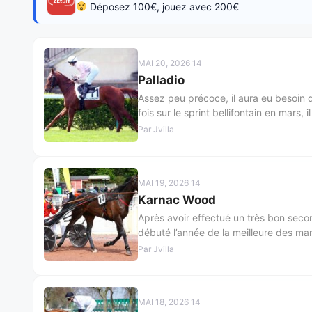
Déposez 100€, jouez avec 200€
MAI 20, 2026 14
Palladio
Assez peu précoce, il aura eu besoin 
fois sur le sprint bellifontain en mars, 
Par Jvilla
MAI 19, 2026 14
Karnac Wood
Après avoir effectué un très bon seco
débuté l’année de la meilleure des man
Par Jvilla
MAI 18, 2026 14