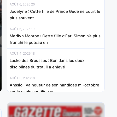
AOÛT 6, 2026 20
Jocelyne : Cette fille de Prince Gédé ne court le
plus souvent
AOÛT 5, 2026 19
Marilyn Monroe : Cette fille d’Earl Simon n’a plus
franchi le poteau en
AOÛT 4, 2026 18
Lasko des Brousses : Bon dans les deux
disciplines du trot, il a enlevé
AOÛT 3, 2026 18
Anssio : Vainqueur de son handicap mi-octobre
sur le sable cantilien en
AOÛT 1, 2026 15
Mister Chang : Révélé d’emblée à ce niveau à 3
ans, sur le