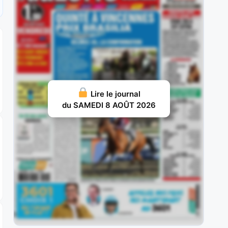
JUILLET 31, 2026 20
Nelliedonado : Programmée pour les handicaps,
elle a débuté par une probante
JUILLET 29, 2026 19
Ram Sea : Acheté aux ventes au prix fort en vue
d’une carrière
Lire le journal
du SAMEDI 8 AOÛT 2026
JUILLET 28, 2026 18
Ivrig Viking : Vainqueur de semi-classique sous
la selle pour le compte de
JUILLET 26, 2026 16
Vol d’Argent : Façonné pour les handicaps, il y a
fait preuve d’une
JUILLET 25, 2026 15
Britania : Deuxième d’un maiden à La Teste puis