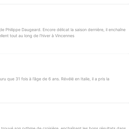
e de Philippe Daugeard. Encore délicat la saison dernière, il enchaîne
lent tout au long de l’hiver à Vincennes
ru que 31 fois à l’âge de 6 ans. Révélé en Italie, il a pris la
 trouvé son rythme de croisière, enchaînant les bons résultats dans