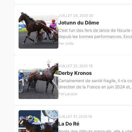
JUILLET 24, 2025 20
Jotunn du Dôme
C’est l’un des fers de lance de l’écuri
depuis les bonnes performances. Excel
Par Jvilla
JUILLET 22, 2025 18
Derby Kronos
Certainement de santé fragile, il n’a cou
direction de la France en juin 2024 et,
Par Lacaze
JUILLET 21, 2025 18
La Do Ré
Après des débuts manqués, elle a vite