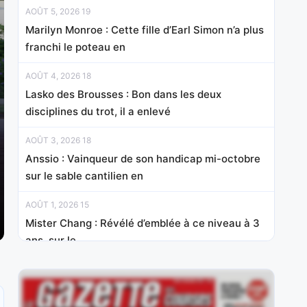
AOÛT 5, 2026 19
Marilyn Monroe : Cette fille d’Earl Simon n’a plus
franchi le poteau en
AOÛT 4, 2026 18
Lasko des Brousses : Bon dans les deux
disciplines du trot, il a enlevé
AOÛT 3, 2026 18
Anssio : Vainqueur de son handicap mi-octobre
sur le sable cantilien en
AOÛT 1, 2026 15
Mister Chang : Révélé d’emblée à ce niveau à 3
ans, sur le
JUILLET 31, 2026 20
Nelliedonado : Programmée pour les handicaps,
elle a débuté par une probante