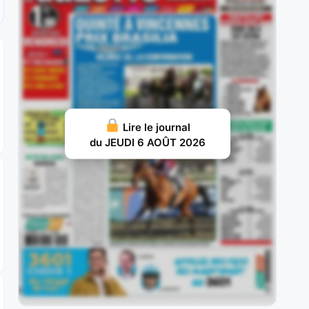
JUILLET 29, 2026 19
Ram Sea : Acheté aux ventes au prix fort en vue
d’une carrière
JUILLET 28, 2026 18
Ivrig Viking : Vainqueur de semi-classique sous
la selle pour le compte de
Lire le journal
du JEUDI 6 AOÛT 2026
JUILLET 26, 2026 16
Vol d’Argent : Façonné pour les handicaps, il y a
fait preuve d’une
JUILLET 25, 2026 15
Britania : Deuxième d’un maiden à La Teste puis
lauréate d’une classe
JUILLET 22, 2026 19
Vazirpour : Ses deux premières tentatives à ce