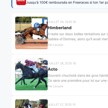
Jusqu'à 100€ remboursés en Freeraces si ton 1er pa
JUILLET 29, 2025 18
Himberland
Il reste sur deux belles tentatives sur
Sables-d’Olonnes, alors qu’il avait me
Par Lacaze
JUILLET 28, 2025 18
Acto
Souvent chuchoté dans les gros handica
Ce sera une première pour lui sur une 
Par Lacaze
JUILLET 27, 2025 15