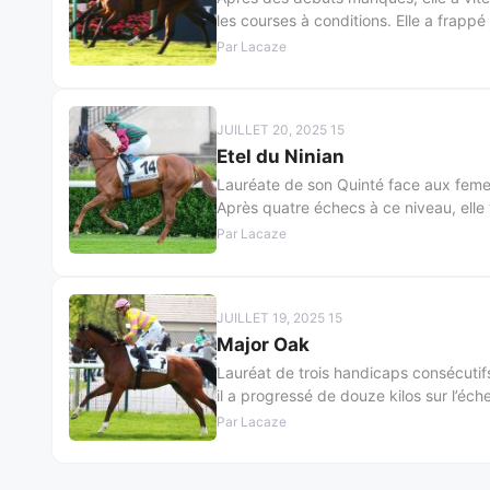
les courses à conditions. Elle a frapp
Par Lacaze
JUILLET 20, 2025 15
Etel du Ninian
Lauréate de son Quinté face aux femell
Après quatre échecs à ce niveau, elle 
Par Lacaze
JUILLET 19, 2025 15
Major Oak
Lauréat de trois handicaps consécutifs 
il a progressé de douze kilos sur l’éch
Par Lacaze