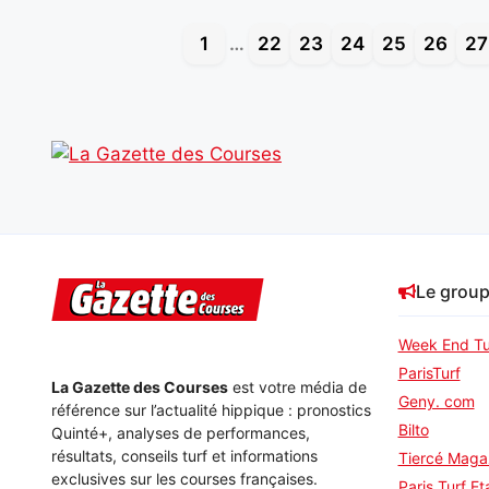
1
…
22
23
24
25
26
27
Le grou
Week End Tu
ParisTurf
La Gazette des Courses
est votre média de
Geny. com
référence sur l’actualité hippique : pronostics
Bilto
Quinté+, analyses de performances,
résultats, conseils turf et informations
Tiercé Maga
exclusives sur les courses françaises.
Paris Turf Et