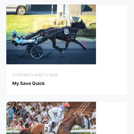
STOP INFO
• AOÛT 5 19:00
My Save Quick