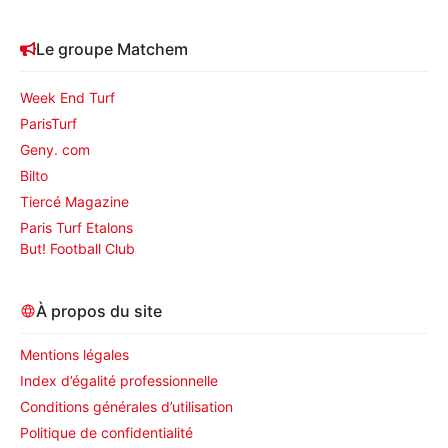
Le groupe Matchem
Week End Turf
ParisTurf
Geny. com
Bilto
Tiercé Magazine
Paris Turf Etalons
But! Football Club
À propos du site
Mentions légales
Index d’égalité professionnelle
Conditions générales d’utilisation
Politique de confidentialité