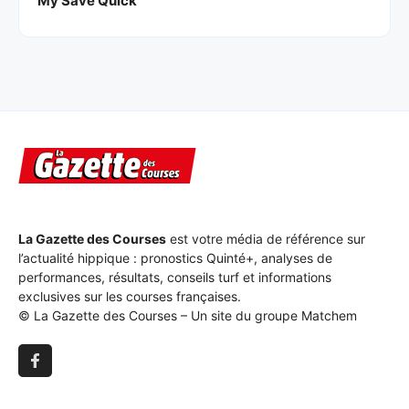
My Save Quick
La Gazette des Courses
est votre média de référence sur
l’actualité hippique : pronostics Quinté+, analyses de
performances, résultats, conseils turf et informations
exclusives sur les courses françaises.
© La Gazette des Courses – Un site du groupe Matchem