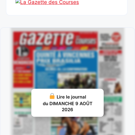
Lire le journal
du DIMANCHE 9 AOÛT
2026