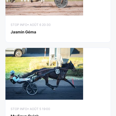
STOP INFO
• AOÛT 6 20:30
Jasmin Géma
STOP INFO
• AOÛT 5 19:00