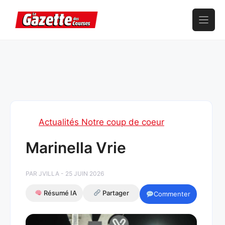
Aller
au
contenu
Actualités Notre coup de coeur
Marinella Vrie
PAR JVILLA - 25 JUIN 2026
Résumé IA
Partager
Commenter