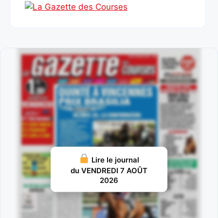
Lire le journal
du VENDREDI 7 AOÛT
2026