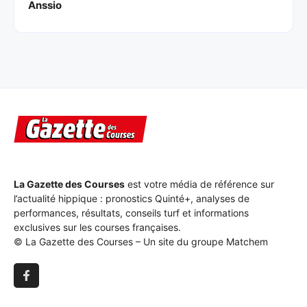
Anssio
La Gazette des Courses
est votre média de référence sur
l’actualité hippique : pronostics Quinté+, analyses de
performances, résultats, conseils turf et informations
exclusives sur les courses françaises.
© La Gazette des Courses – Un site du groupe Matchem