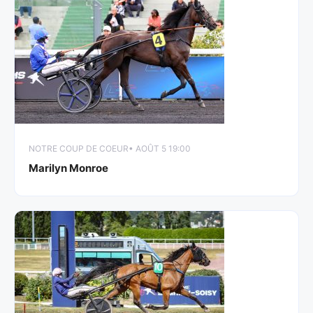
NOTRE COUP DE COEUR
• AOÛT 5 19:00
Marilyn Monroe