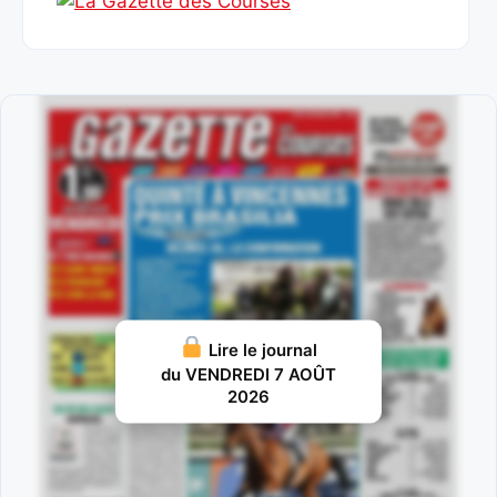
Lire le journal
du VENDREDI 7 AOÛT
2026