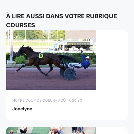
À LIRE AUSSI DANS VOTRE RUBRIQUE
COURSES
NOTRE COUP DE COEUR
• AOÛT 6 20:30
Jocelyne