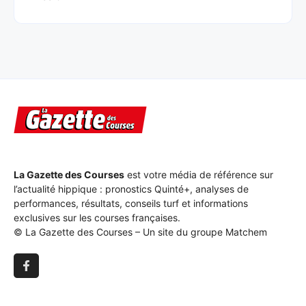
La Gazette des Courses
est votre média de référence sur
l’actualité hippique : pronostics Quinté+, analyses de
performances, résultats, conseils turf et informations
exclusives sur les courses françaises.
© La Gazette des Courses – Un site du groupe Matchem