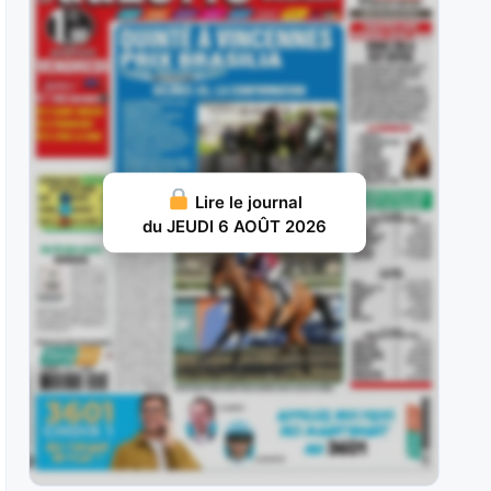
il n’a pas tardé à
JUILLET 28, 2026 18
Jolivert du Gers : Ce fils de Bold Eagle est une
véritable rente pour
JUILLET 26, 2026 16
Charmino : Troisième de cette épreuve en 2024
Lire le journal
en valeur 61, il
du JEUDI 6 AOÛT 2026
JUILLET 25, 2026 15
Nolito : Dans sa jeunesse, il a montré qu’il avait
le niveau
JUILLET 20, 2026 19
Selvo : 3 SelvoAprès un début de carrière en
dents de scie,
JUILLET 19, 2026 16
Waziers : Troisième de l’édition 2025 de ce Prix