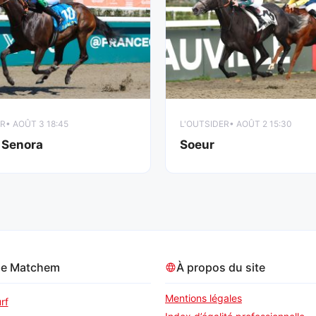
ER
• AOÛT 3 18:45
L'OUTSIDER
• AOÛT 2 15:30
 Senora
Soeur
pe Matchem
À propos du site
Mentions légales
rf