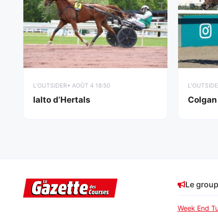
L'OUTSIDER
• AOÛT 4 18:50
L'OUTSID
Ialto d’Hertals
Colgan
Le grou
Week End Tu