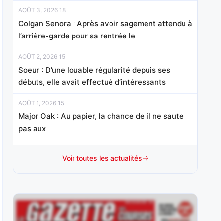
AOÛT 3, 2026 18
Colgan Senora : Après avoir sagement attendu à
l’arrière-garde pour sa rentrée le
AOÛT 2, 2026 15
Soeur : D’une louable régularité depuis ses
débuts, elle avait effectué d’intéressants
AOÛT 1, 2026 15
Major Oak : Au papier, la chance de il ne saute
pas aux
JUILLET 31, 2026 20
Voir toutes les actualités
Valdorcia : Elle a réalisé un probant début de
carrière en France,
JUILLET 30, 2026 20
Iggypop d’Herfraie : Absent de décembre à mai,