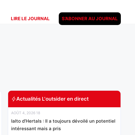
LIRE LE JOURNAL
S’ABONNER AU JOURNAL
Actualités L'outsider en direct
AOÛT 4, 2026 18
Ialto d’Hertals : Il a toujours dévoilé un potentiel
intéressant mais a pris