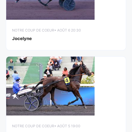
NOTRE COUP DE COEUR
• AOÛT 6 20:30
Jocelyne
NOTRE COUP DE COEUR
• AOÛT 5 19:00