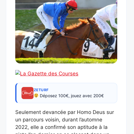
ZETURF
Déposez 100€, jouez avec 200€
Seulement devancée par Homo Deus sur
un parcours voisin, durant l’automne
2022, elle a confirmé son aptitude à la