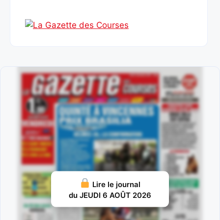
Lire le journal
du JEUDI 6 AOÛT 2026