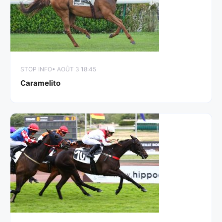
STOP INFO
• AOÛT 3 18:45
Caramelito