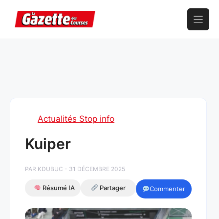
Aller
au
contenu
Actualités Stop info
Kuiper
PAR KDUBUC - 31 DÉCEMBRE 2025
Résumé IA
Partager
Commenter