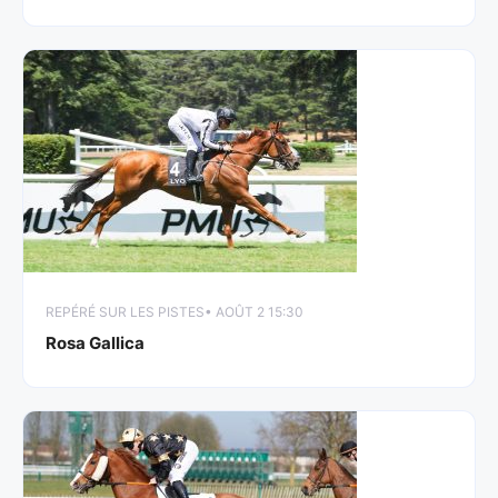
REPÉRÉ SUR LES PISTES
• AOÛT 2 15:30
Rosa Gallica