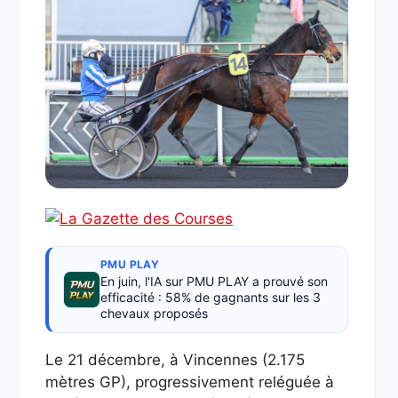
PMU PLAY
En juin, l'IA sur PMU PLAY a prouvé son
efficacité : 58% de gagnants sur les 3
chevaux proposés
Le 21 décembre, à Vincennes (2.175
mètres GP), progressivement reléguée à