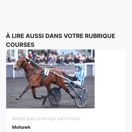
À LIRE AUSSI DANS VOTRE RUBRIQUE
COURSES
REPÉRÉ SUR LES PISTES
• AOÛT 5 19:00
Mohawk