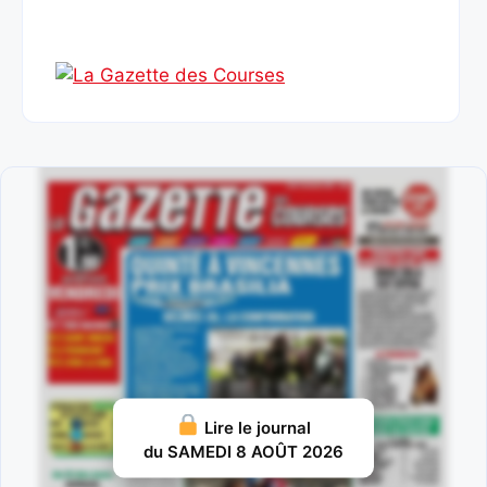
Lire le journal
du SAMEDI 8 AOÛT 2026