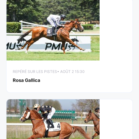
REPÉRÉ SUR LES PISTES
• AOÛT 2 15:30
Rosa Gallica