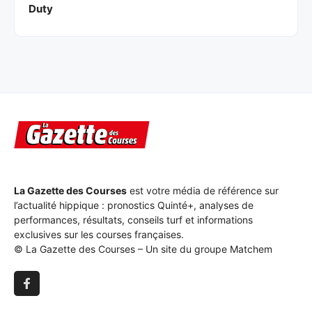
Duty
La Gazette des Courses
est votre média de référence sur
l’actualité hippique : pronostics Quinté+, analyses de
performances, résultats, conseils turf et informations
exclusives sur les courses françaises.
© La Gazette des Courses – Un site du groupe Matchem