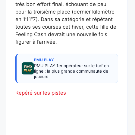
très bon effort final, échouant de peu
pour la troisième place (dernier kilomètre
en 1’11”7). Dans sa catégorie et répétant
toutes ses courses cet hiver, cette fille de
Feeling Cash devrait une nouvelle fois
figurer à l’arrivée.
PMU PLAY
PMU PLAY 1er opérateur sur le turf en
ligne : la plus grande communauté de
joueurs
Repéré sur les pistes