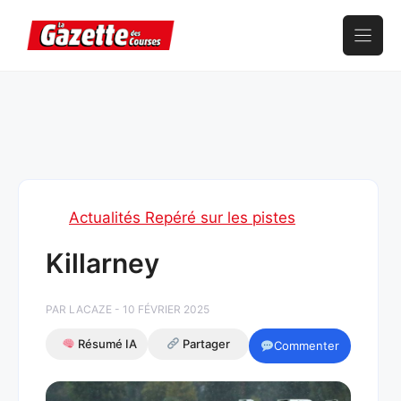
Aller
au
contenu
Actualités Repéré sur les pistes
Killarney
PAR LACAZE - 10 FÉVRIER 2025
Résumé IA
Partager
Commenter