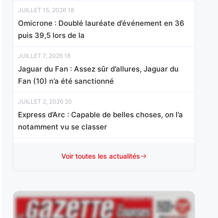
JUILLET 15, 2026 18
Omicrone : Doublé lauréate d’événement en 36
puis 39,5 lors de la
JUILLET 7, 2026 18
Jaguar du Fan : Assez sûr d’allures, Jaguar du
Fan (10) n’a été sanctionné
JUILLET 2, 2026 20
Express d’Arc : Capable de belles choses, on l’a
notamment vu se classer
JUIN 30, 2026 19
Voir toutes les actualités
Le Graal : Premier atout
Duvaldestin/Beauvisage, il possède un peu le
même profil
JUIN 22, 2026 18