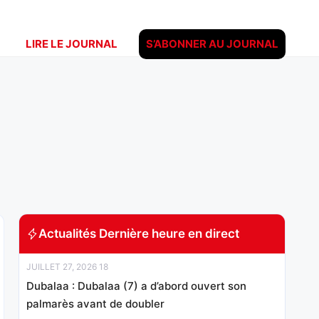
LIRE LE JOURNAL
S’ABONNER AU JOURNAL
Actualités Dernière heure en direct
JUILLET 27, 2026 18
Dubalaa : Dubalaa (7) a d’abord ouvert son
palmarès avant de doubler