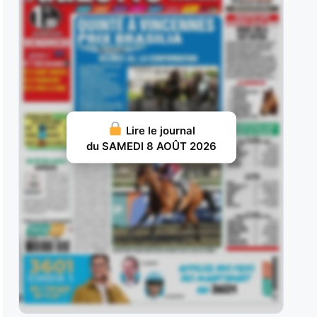
Secret Wood : Précoce, elle a pris l’accessit
d’honneur d’un Groupe III à
JUIN 21, 2026 15
Anssio : Pris en valeur 41 après un bon début de
carrière,
JUIN 10, 2026 18
Lire le journal
Nelliedonado : Elle a effectué tout son début de
du SAMEDI 8 AOÛT 2026
carrière sur la
JUIN 9, 2026 18
Kaporal Carisaie : Il réalise une année 2026 de
toute beauté puisqu’il a
JUIN 8, 2026 18
Afogado : A 2 ans, The Tinker (9) n’a mis que
deux
JUIN 7, 2026 15