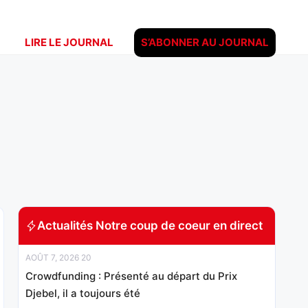
LIRE LE JOURNAL
S’ABONNER AU JOURNAL
Actualités Notre coup de coeur en direct
AOÛT 7, 2026 20
Crowdfunding : Présenté au départ du Prix
Djebel, il a toujours été