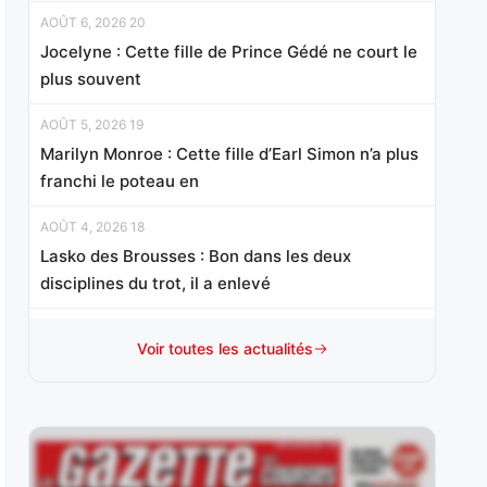
AOÛT 6, 2026 20
Jocelyne : Cette fille de Prince Gédé ne court le
plus souvent
AOÛT 5, 2026 19
Marilyn Monroe : Cette fille d’Earl Simon n’a plus
franchi le poteau en
AOÛT 4, 2026 18
Lasko des Brousses : Bon dans les deux
disciplines du trot, il a enlevé
AOÛT 3, 2026 18
Voir toutes les actualités
Anssio : Vainqueur de son handicap mi-octobre
sur le sable cantilien en
AOÛT 1, 2026 15
Mister Chang : Révélé d’emblée à ce niveau à 3