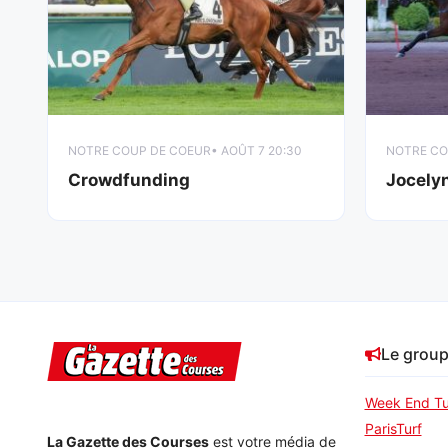
NOTRE COUP DE COEUR
• AOÛT 7 20:30
NOTRE CO
Crowdfunding
Jocely
Le grou
Week End Tu
ParisTurf
La Gazette des Courses
est votre média de