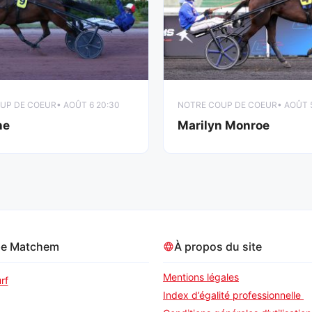
UP DE COEUR
• AOÛT 6 20:30
NOTRE COUP DE COEUR
• AOÛT 
ne
Marilyn Monroe
pe Matchem
À propos du site
Mentions légales
rf
Index d’égalité professionnelle