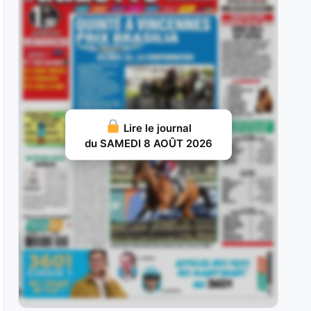
ans, sur le
JUILLET 31, 2026 20
Nelliedonado : Programmée pour les handicaps,
elle a débuté par une probante
JUILLET 29, 2026 19
Ram Sea : Acheté aux ventes au prix fort en vue
Lire le journal
d’une carrière
du SAMEDI 8 AOÛT 2026
JUILLET 28, 2026 18
Ivrig Viking : Vainqueur de semi-classique sous
la selle pour le compte de
JUILLET 26, 2026 16
Vol d’Argent : Façonné pour les handicaps, il y a
fait preuve d’une
JUILLET 25, 2026 15
Britania : Deuxième d’un maiden à La Teste puis