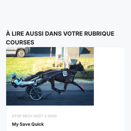
À LIRE AUSSI DANS VOTRE RUBRIQUE
COURSES
STOP INFO
• AOÛT 5 19:00
My Save Quick