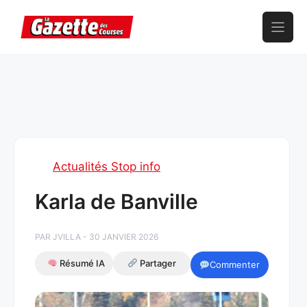
Aller
au
contenu
Actualités Stop info
Karla de Banville
PAR JVILLA - 30 JANVIER 2026
Résumé IA
Partager
Commenter