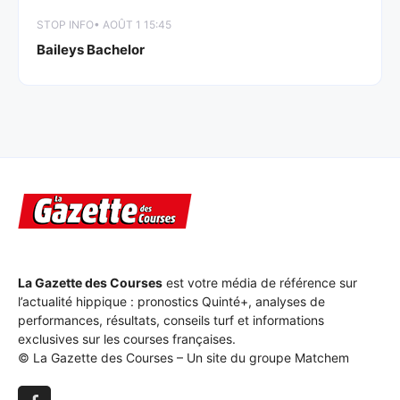
STOP INFO
• AOÛT 1 15:45
Baileys Bachelor
La Gazette des Courses
est votre média de référence sur
l’actualité hippique : pronostics Quinté+, analyses de
performances, résultats, conseils turf et informations
exclusives sur les courses françaises.
© La Gazette des Courses – Un site du groupe Matchem