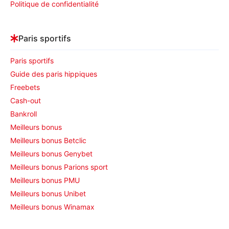
Politique de confidentialité
Paris sportifs
Paris sportifs
Guide des paris hippiques
Freebets
Cash-out
Bankroll
Meilleurs bonus
Meilleurs bonus Betclic
Meilleurs bonus Genybet
Meilleurs bonus Parions sport
Meilleurs bonus PMU
Meilleurs bonus Unibet
Meilleurs bonus Winamax