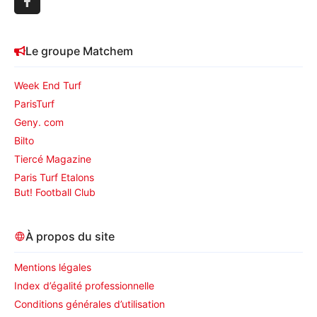
Le groupe Matchem
Week End Turf
ParisTurf
Geny. com
Bilto
Tiercé Magazine
Paris Turf Etalons
But! Football Club
À propos du site
Mentions légales
Index d’égalité professionnelle
Conditions générales d’utilisation