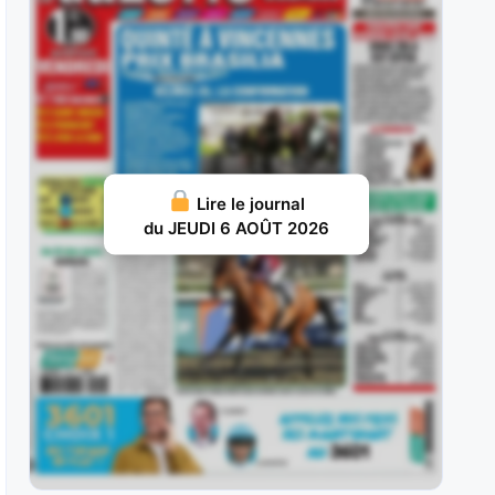
il n’a pas tardé à
JUILLET 28, 2026 18
Jolivert du Gers : Ce fils de Bold Eagle est une
véritable rente pour
JUILLET 26, 2026 16
Charmino : Troisième de cette épreuve en 2024
Lire le journal
en valeur 61, il
du JEUDI 6 AOÛT 2026
JUILLET 25, 2026 15
Nolito : Dans sa jeunesse, il a montré qu’il avait
le niveau
JUILLET 20, 2026 19
Selvo : 3 SelvoAprès un début de carrière en
dents de scie,
JUILLET 19, 2026 16
Waziers : Troisième de l’édition 2025 de ce Prix