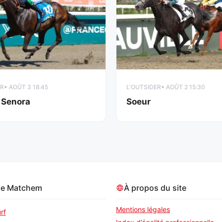
ER
• AOÛT 3 18:45
L'OUTSIDER
• AOÛT 2 15:30
 Senora
Soeur
pe Matchem
À propos du site
Mentions légales
rf