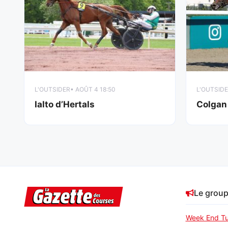
L'OUTSIDER
• AOÛT 4 18:50
L'OUTSID
Ialto d’Hertals
Colgan
Le grou
Week End Tu