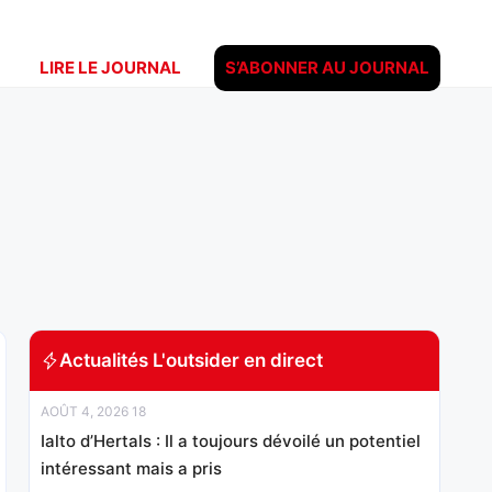
LIRE LE JOURNAL
S’ABONNER AU JOURNAL
Actualités L'outsider en direct
AOÛT 4, 2026 18
Ialto d’Hertals : Il a toujours dévoilé un potentiel
intéressant mais a pris